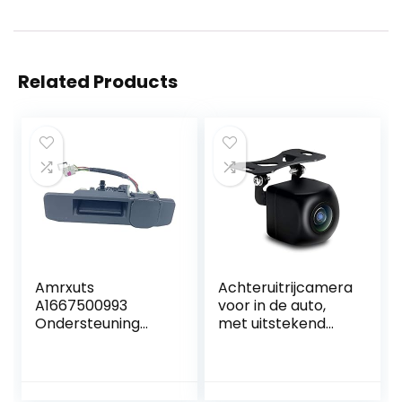
Related Products
Amrxuts
Achteruitrijcamera
A1667500993
voor in de auto,
Ondersteuning
met uitstekend
voor
nachtzicht, IP68
achteruitrijcamera
waterdicht,
’s Geschikt voor
achteruitrijcamera
Klas A C GLA GLC
, groothoeklens,