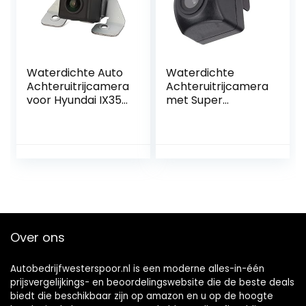
Waterdichte Auto
Waterdichte
Achteruitrijcamera
Achteruitrijcamera
voor Hyundai IX35
met Super
IX20 Tucson
Nachtzicht en
Sorento
Groothoek voor
SUV en Trucks
Over ons
Autobedrijfwesterspoor.nl is een moderne alles-in-één
prijsvergelijkings- en beoordelingswebsite die de beste deals
biedt die beschikbaar zijn op amazon en u op de hoogte