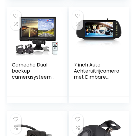
GLE GLS GL M W176
loop-opname
S205 X156 X253
voor auto’s,
W166 X166 2012-
vrachtwagens,
2019
bestelwagens, RVs,
12 V
Camecho Dual
7 inch Auto
backup
Achteruitrijcamera
camerasysteem
met Dimbare
videorecorder
Monitor
camera 7 inch 2
split monitor
waterdicht
nachtzicht HD
achteruitrijcamera
’s kit 12V-36V