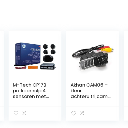
M-Tech CP17B
Akhan CAM06 –
parkeerhulp 4
kleur
sensoren met
achteruitrijcam
luidspreker
era parkeerhulp
zwart
geschikt voor
VW Polo V 6R