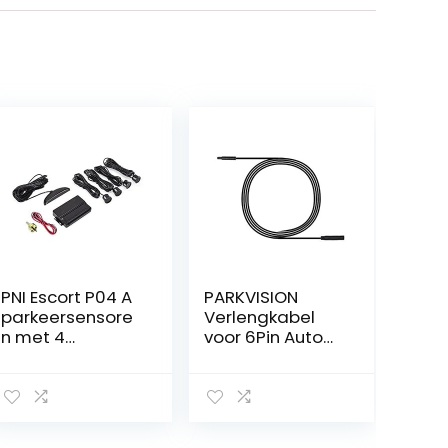
PNI Escort P04 A
PARKVISION
parkeersensore
Verlengkabel
n met 4
voor 6Pin Auto
ontvangers
Achteruitrijcame
ra – Geschikt
voor PRO120 en
PRO109 model –
2 meter