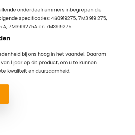
chillende onderdeelnummers inbegrepen die
gende specificaties:
4B0919275
,
7M3 919 275
,
5 A
,
7M3919275A
en
7M3919275
.
den
redenheid bij ons hoog in het vaandel. Daarom
van 1 jaar
op dit product, om u te kunnen
e kwaliteit en duurzaamheid.