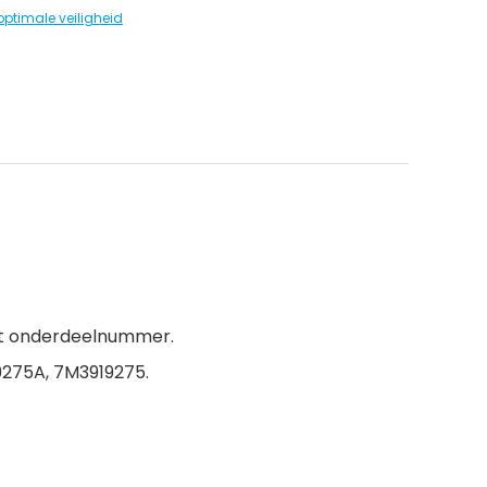
optimale veiligheid
het onderdeelnummer.
9275A, 7M3919275.