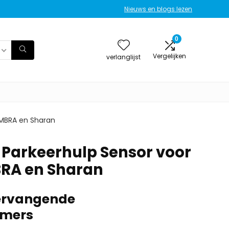
Nieuws en blogs lezen
0
Vergelijken
verlanglijst
AMBRA en Sharan
Parkeerhulp Sensor voor
RA en Sharan
vervangende
mers