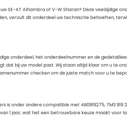
uw SE-AT Alhambra of V-W Sharan? Deze veelzijdige ond
, vervult dit onderdeel uw technische behoeften, terwij
huidige onderdeel, het onderdeelnummer en de gedetailleerd
t dat bij uw model past. Wij staan altijd klaar om u te on
framenummer checken om de juiste match voor u te bepa
s is onder andere compatible met 4B0919275, 7M3 919 275
 van 1 jaar, wat het een betrouwbare keuze maakt voor la