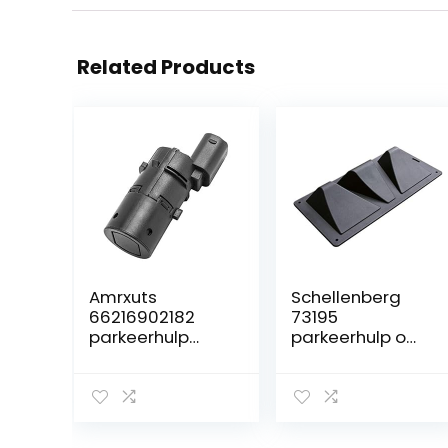
Related Products
Amrxuts
Schellenberg
66216902182
73195
parkeerhulp
parkeerhulp om
geschikt voor B-
vast te
MW 5-serie 6-
schroeven
serie 7-serie X5
parkeerplaats
E38 E39 E53 E60
eindpunt voor
E61 E63 E65 E66
carports,