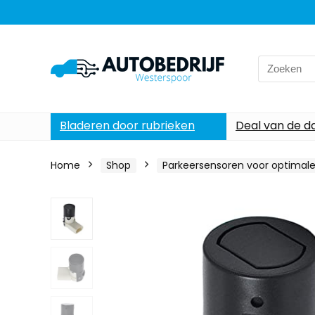
Search
for:
Bladeren door rubrieken
Deal van de d
Home
Shop
Parkeersensoren voor optimale 