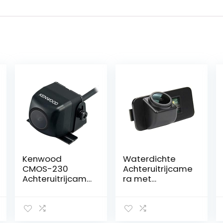
Kenwood
Waterdichte
CMOS-230
Achteruitrijcame
Achteruitrijcame
ra met
ra met CMOS-
Nachtzicht voor
technologie,
Ford Modellen
zwart