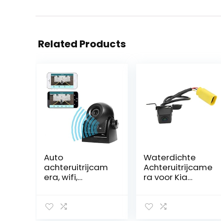
Related Products
Auto
Waterdichte
achteruitrijcam
Achteruitrijcame
era, wifi,
ra voor Kia
magnetische
Sorento
camera,
waterdicht,
IP68-back-up-