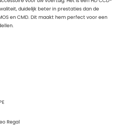
 accessoire voor uw voertuig. Het is een HD CCD-
liteit, duidelijk beter in prestaties dan de
MOS en CMD. Dit maakt hem perfect voor een
ellen.
PE
eo Regal