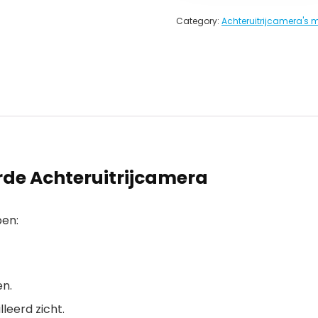
Category:
Achteruitrijcamera's 
rde Achteruitrijcamera
pen:
en.
leerd zicht.