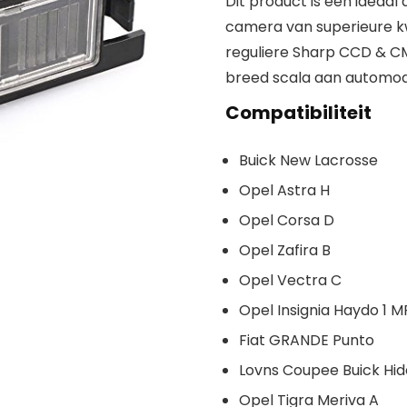
Dit product is een ideaal
camera van superieure kwa
reguliere Sharp CCD & C
breed scala aan automod
Compatibiliteit
Buick New Lacrosse
Opel Astra H
Opel Corsa D
Opel Zafira B
Opel Vectra C
Opel Insignia Haydo 1 M
Fiat GRANDE Punto
Lovns Coupee Buick Hid
Opel Tigra Meriva A