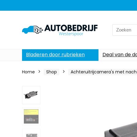
Search
for:
Bladeren door rubrieken
Deal van de d
Home
Shop
Achteruitrijcamera's met nacht