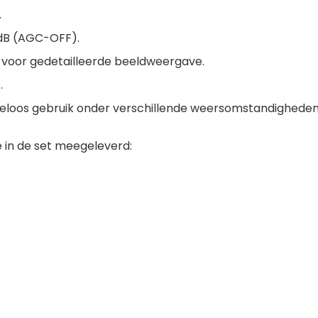
.
dB (AGC-OFF).
D voor gedetailleerde beeldweergave.
.
geloos gebruik onder verschillende weersomstandigheden
e in de set meegeleverd: