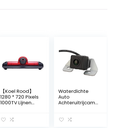
【Koel Rood】
Waterdichte
1280 * 720 Pixels
Auto
1000TV Lijnen
Achteruitrijcame
Hoge Kwaliteit
ra voor Hyundai
18mm Lens Auto
IX35 IX20 Tucson
Remlicht
Sorento
Achteruitrijcame