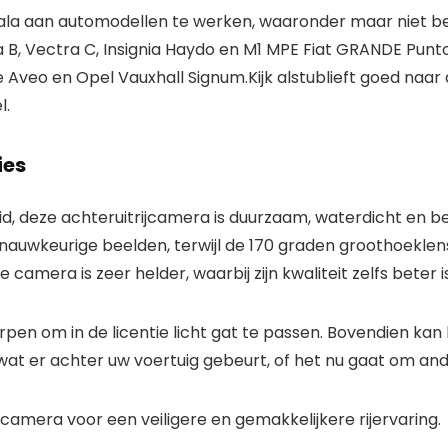
la aan automodellen te werken, waaronder maar niet bep
ra B, Vectra C, Insignia Haydo en M1 MPE Fiat GRANDE Pun
e Aveo en Opel Vauxhall Signum.
Kijk alstublieft goed naar
l.
ies
, deze achteruitrijcamera is duurzaam, waterdicht en bes
nauwkeurige beelden, terwijl de 170 graden groothoeklens
De camera is zeer helder, waarbij zijn kwaliteit zelfs be
rpen om in de licentie licht gat te passen. Bovendien ka
 wat er achter uw voertuig gebeurt, of het nu gaat om and
camera voor een veiligere en gemakkelijkere rijervaring.