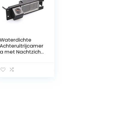
Waterdichte
Achteruitrijcamer
a met Nachtzicht
voor Buick en Opel