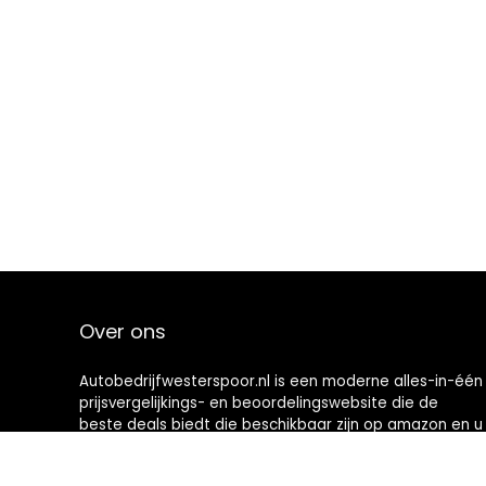
Over ons
Autobedrijfwesterspoor.nl is een moderne alles-in-één
prijsvergelijkings- en beoordelingswebsite die de
beste deals biedt die beschikbaar zijn op amazon en u
op de hoogte houdt via de laatst toegevoegde blogs.
Alle afbeeldingen zijn auteursrechtelijk beschermd