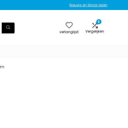
Nieuws en blogs lezen
0
Vergelijken
verlanglijst
ram