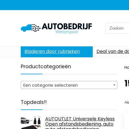
Search
for:
Bladeren door rubrieken
Deal van de d
Productcategorieën
H
‎
Een categorie selecteren
Topdeals!!
He
AUTOUTLET Universele Keyless
Open afstandsbediening, auto