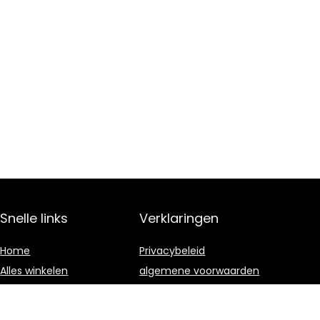
Snelle links
Verklaringen
Home
Privacybeleid
Alles winkelen
algemene voorwaarden
Blogs
Gelieerde
openbaarmaking
Onze webshops