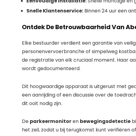
Eenvoudige Installatie:
Snelle montage en g
Snelle Klantenservice:
Binnen 24 uur een ant
Ontdek De Betrouwbaarheid Van Ab
Elke bestuurder verdient een garantie van veili
personenvervoerbranche of simpelweg kostbar
de registratie van elk cruciaal moment. Haar a
wordt gedocumenteerd.
Dit hoogwaardige apparaat is uitgerust met ge
een aanrijding of een discussie over de toedra
dit ooit nodig zijn.
De
parkeermonitor
en
bewegingsdetectie
bi
het zeil, zodat u bij terugkomst kunt verifiëren