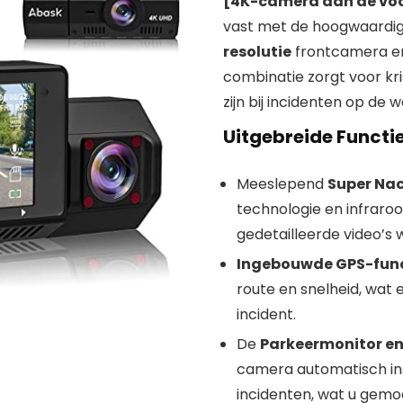
[4K-camera aan de vo
vast met de hoogwaardi
resolutie
frontcamera e
combinatie zorgt voor kr
zijn bij incidenten op de w
Uitgebreide Functie
Meeslepend
Super Nac
technologie en infraroo
gedetailleerde video’s
Ingebouwde GPS-func
route en snelheid, wat 
incident.
De
Parkeermonitor e
camera automatisch in
incidenten, wat u gem