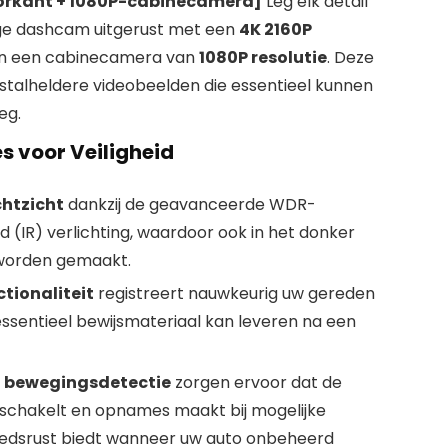
orkant + 1080P-cabinecamera]
Leg elk detail
ge dashcam uitgerust met een
4K 2160P
n een cabinecamera van
1080P resolutie
. Deze
istalheldere videobeelden die essentieel kunnen
eg.
s voor Veiligheid
htzicht
dankzij de geavanceerde WDR-
d (IR) verlichting, waardoor ook in het donker
 worden gemaakt.
tionaliteit
registreert nauwkeurig uw gereden
essentieel bewijsmateriaal kan leveren na een
n bewegingsdetectie
zorgen ervoor dat de
schakelt en opnames maakt bij mogelijke
oedsrust biedt wanneer uw auto onbeheerd