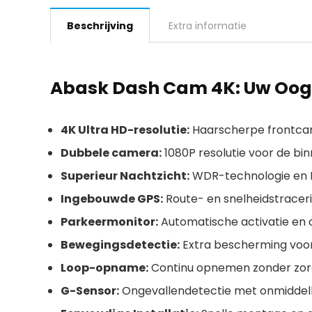
Beschrijving
Extra informatie
Abask Dash Cam 4K: Uw Oog
4K Ultra HD-resolutie:
Haarscherpe frontca
Dubbele camera:
1080P resolutie voor de b
Superieur Nachtzicht:
WDR-technologie en IR
Ingebouwde GPS:
Route- en snelheidstraceri
Parkeermonitor:
Automatische activatie en 
Bewegingsdetectie:
Extra bescherming voor
Loop-opname:
Continu opnemen zonder zor
G-Sensor:
Ongevallendetectie met onmiddelli