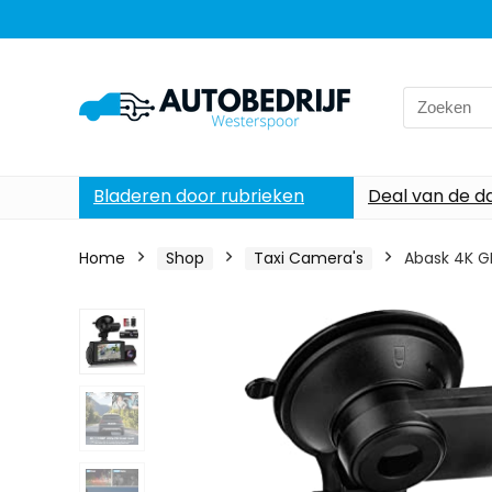
Search
for:
Bladeren door rubrieken
Deal van de d
Home
Shop
Taxi Camera's
Abask 4K G