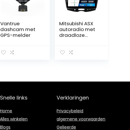
Vantrue
Mitsubishi ASX
dashcam met
autoradio met
GPS-melder
draadloze
carplay en
Android auto
Snelle links
Verklaringen
Home
Privacybeleid
Alles winkelen
algemene voorwaarden
Blogs
Gelieerde