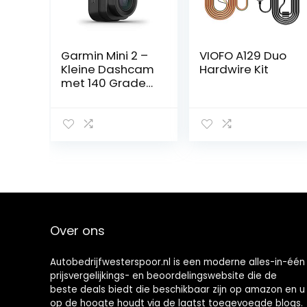
Garmin Mini 2 –
VIOFO A129 Duo
Kleine Dashcam
Hardwire Kit
met 140 Graden
Beeldveld
Over ons
Autobedrijfwesterspoor.nl is een moderne alles-in-één
prijsvergelijkings- en beoordelingswebsite die de
beste deals biedt die beschikbaar zijn op amazon en u
op de hoogte houdt via de laatst toegevoegde blogs.