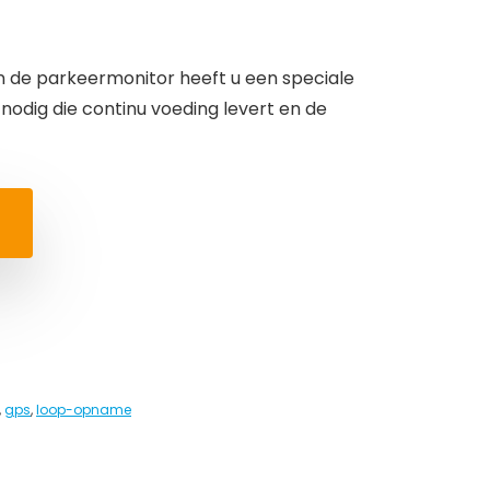
 de parkeermonitor heeft u een speciale
dig die continu voeding levert en de
,
gps
,
loop-opname