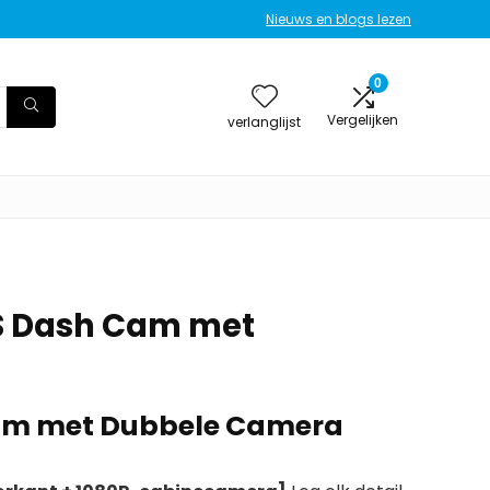
Nieuws en blogs lezen
0
Vergelijken
verlanglijst
S Dash Cam met
am met Dubbele Camera