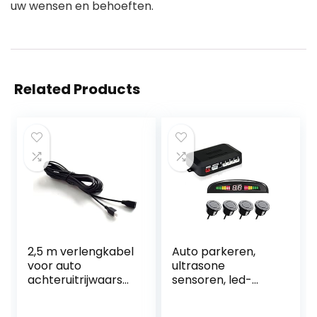
uw wensen en behoeften.
Related Products
2,5 m verlengkabel
Auto parkeren,
voor auto
ultrasone
achteruitrijwaarsc
sensoren, led-
huwing
afstandsweergave
parkeerhulp
met