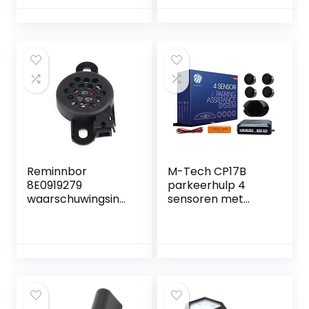
parkeerhulp
geluidswaarschuwi
parkeersysteem
ng + mute-
parkeersensor kit
schakelaar voor
– alleen voor
auto,
sensoren achter
vrachtwagen,
bestelwagen + 4
parkeersensoren
Reminnbor
M-Tech CP17B
8E0919279
parkeerhulp 4
waarschuwingsindi
sensoren met
cator
luidspreker zwart
waarschuwingssu
mmer PDC auto
waarschuwing
Summer Reverse
Radar parkeerhulp