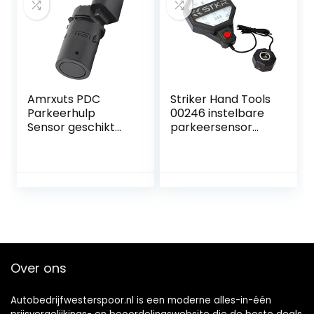
Amrxuts PDC
Striker Hand Tools
Parkeerhulp
00246 instelbare
Sensor geschikt
parkeersensor
voor Audi, VW
garage-
MULTIVAN en
parkeersensor,
Skoda Octavia
donkergrijs
Over ons
Autobedrijfwesterspoor.nl is een moderne alles-in-één