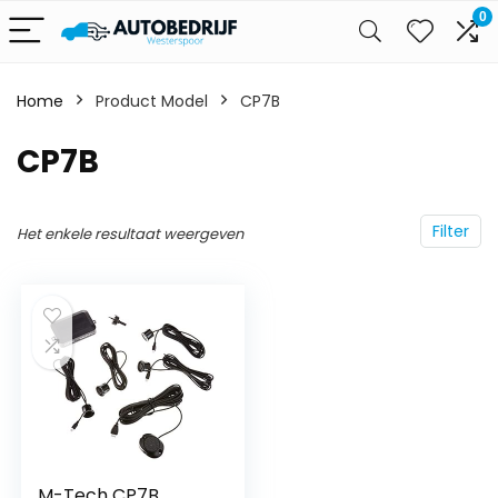
0
Home
Product Model
‎CP7B
‎CP7B
Filter
Het enkele resultaat weergeven
M-Tech CP7B