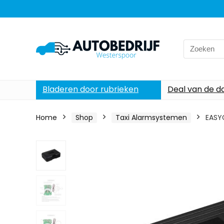
Search
for:
Bladeren door rubrieken
Deal van de d
Home
Shop
Taxi Alarmsystemen
EASYG