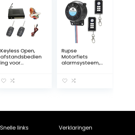
Keyless Open,
Rupse
afstandsbedien
Motorfiets
ing voor
alarmsysteem,
bestaande
alarm met 2
originele
afstandsbedien
centrale
ingen,
vergrendeling,
waterdicht,
universeel, met
diefstalbeveiligi
2 klapsleutels
ng, instelbare
gevoeligheid
voor alle
scooters of
quads, met 12
Snelle links
Verklaringen
volt