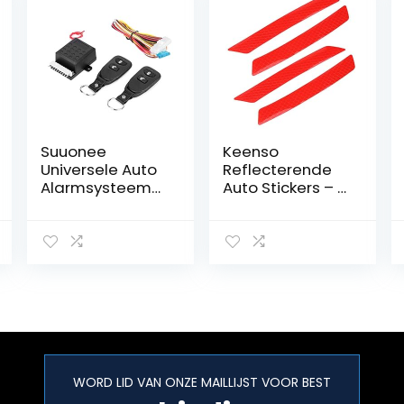
Suuonee
Keenso
Universele Auto
Reflecterende
Alarmsysteem
Auto Stickers – 4
met Centrale
stuks 140 x 20
Vergrendeling
mm – Rood
en Anti-Diefstal
Afstandsbedieni
ng
WORD LID VAN ONZE MAILLIJST VOOR BEST