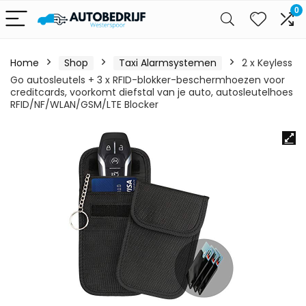
0
Home
Shop
Taxi Alarmsystemen
2 x Keyless
Go autosleutels + 3 x RFID-blokker-beschermhoezen voor
creditcards, voorkomt diefstal van je auto, autosleutelhoes
RFID/NF/WLAN/GSM/LTE Blocker