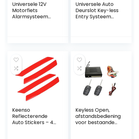
Universele 12V
Universele Auto
Motorfiets
Deurslot Key-less
Alarmsysteem
Entry Systeem
met
Centrale
Afstandsbediening
Vergrendeling
Afstandsbediening
Kit Alarmsysteem
Auto Power
Deurslot
Keenso
Keyless Open,
Reflecterende
afstandsbediening
Auto Stickers – 4
voor bestaande
stuks 140 x 20 mm
originele centrale
– Rood
vergrendeling,