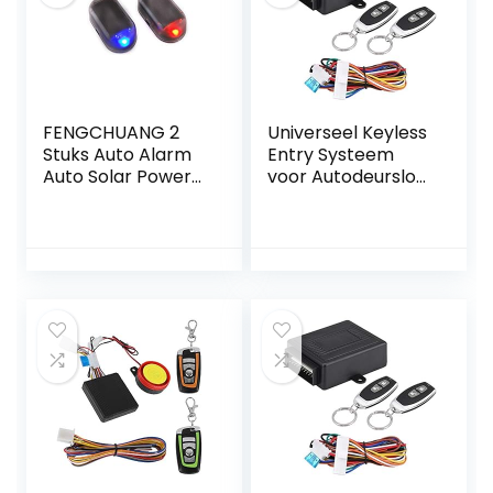
FENGCHUANG 2
Universeel Keyless
Stuks Auto Alarm
Entry Systeem
Auto Solar Power
voor Autodeurslot
Gesimuleerde
met
Dummy Alarm
Afstandsbediening
Waarschuwing
Anti-Diefstal Led
Knippert Veiligheid
Licht Auto
Beveiliging
Producten (Blauw
& Rood)