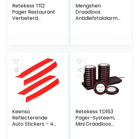
Retekess T112
Mengshen
Pager Restaurant
Draadloos
Verbeterd
Antidiefstalalarm
Draadloos Gasten
voor Fiets/Motor,
Oproepsysteem
113 dB, Waterdicht
CE 20 Pager 999
Kanalen met
Opladen
Oproepend
Toetsenbord voor
Restaurant Eten
Truck Food Court
Snack Ziekenhuis
Keenso
Retekess TD163
Reflecterende
Pager-Systeem,
Auto Stickers – 4
Mini Draadloos
stuks 140 x 20 mm
Oproepsysteem,
– Rood
20 Pagers,