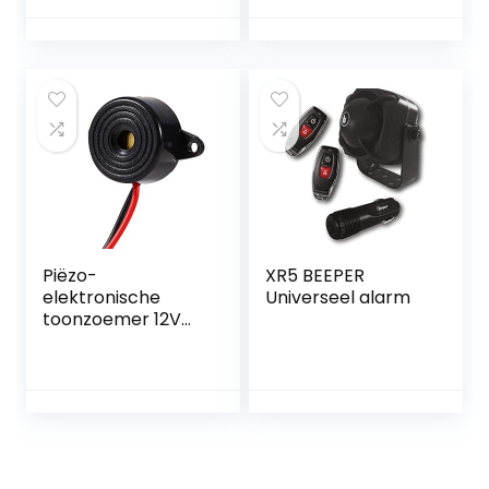
Roestvrijstalen
Lading, 31 Belmodi
250s Duur 20 Uur
Stand-By, 400 m
Touchscreen
Gebruiksvriendelijk
Ziekenhuis, Snack,
Bar
Piëzo-
XR5 BEEPER
elektronische
Universeel alarm
toonzoemer 12V
met kabellengte
100 mm