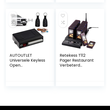
AUTOUTLET
Retekess T112
Universele Keyless
Pager Restaurant
Open
Verbeterd
afstandsbediening,
Draadloos Gasten
auto auto
Oproepsysteem
afstandsbediening
CE 20 Pager 999
klapsleutel FB
Kanalen met
centrale
Opladen
vergrendeling, met
Oproepend
2 mini-
Toetsenbord voor
radiozenders
Restaurant Eten
Truck Food Court