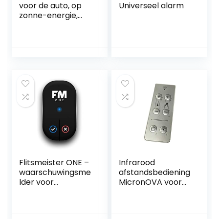
voor de auto, op
Universeel alarm
zonne-energie,
dummy, auto-
alarm, led-licht,
simuleren,
waarschuwing,
anti-diefstal,
knipperlamp, auto
alarminstallatie,
diefstalbeveiliging
voor
autobeveiligingssy
steem
Flitsmeister ONE –
Infrarood
waarschuwingsme
afstandsbediening
lder voor
MicronOVA voor
Flitsmeister app
Antelo Cola, Arca
en Clam, Palladio,
Ravelli, Ecotek