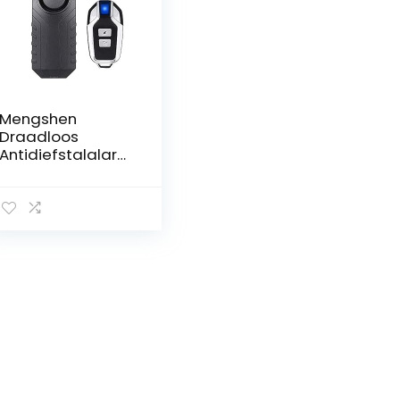
Mengshen
Draadloos
Antidiefstalalarm
voor Fiets/Motor,
113 dB, Waterdicht