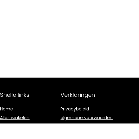
Snelle links
Verklaringen
Home
Privacybeleid
Alles winkelen
algemene voorwaarden
Blogs
Gelieerde
openbaarmaking
Onze webshops