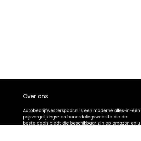
Over ons
Autobedrijfwesterspoor.nl is een moderne alles-in-één
prijsvergelijkings- en beoordelingswebsite die de
beste deals biedt die beschikbaar zijn op amazon en u
op de hoogte houdt via de laatst toegevoegde blogs.
Alle afbeeldingen zijn auteursrechtelijk beschermd