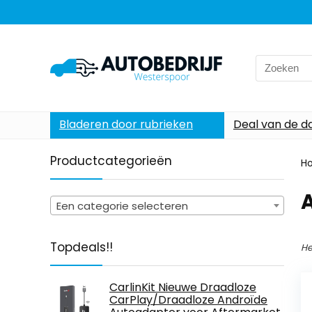
Search
for:
Bladeren door rubrieken
Deal van de d
Productcategorieën
H
‎
Een categorie selecteren
Topdeals!!
He
CarlinKit Nieuwe Draadloze
CarPlay/Draadloze Androïde