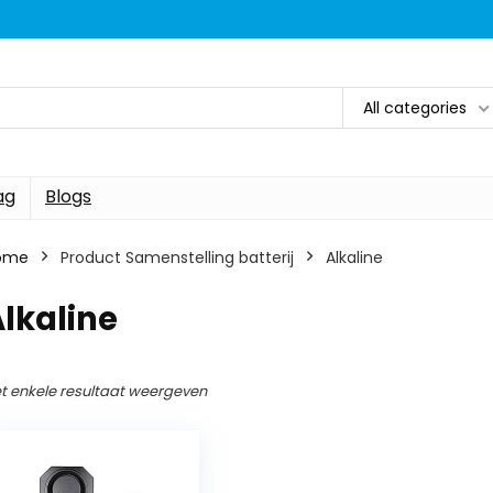
All categories
ag
Blogs
ome
Product Samenstelling batterij
‎Alkaline
Alkaline
t enkele resultaat weergeven