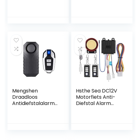
autotracker &
Oversnelheidswaa
alarmsysteem.
rschuwing
Wordt geleverd
met tracker en
app voor je
telefoon. Volg je
auto real-time en
ontvang
meldingen bij
verdacht gedrag.
OBD Plug & Play
systeem
Mengshen
Hsthe Sea DC12V
Draadloos
Motorfiets Anti-
Antidiefstalalarm
Diefstal Alarm
voor Fiets/Motor,
Beveiligingssystee
113 dB, Waterdicht
m
Afstandsbediening
Motor Start Fiets
Anti-Hijacking