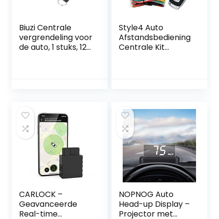
Biuzi Centrale
Style4 Auto
vergrendeling voor
Afstandsbediening
de auto, 1 stuks, 12
Centrale Kit
V, 433,92 MHz,
Universele Auto
universeel
Deurslot Met
centrale
Contorl Box + 2
alarmsysteem,
Vervanging
afstandsbediening,
Afstandsbediening
diefstalbeveiliging
Contorl Voor Auto
Centraal Slot
CARLOCK –
NOPNOG Auto
Geavanceerde
Head-up Display –
Real-time
Projector met