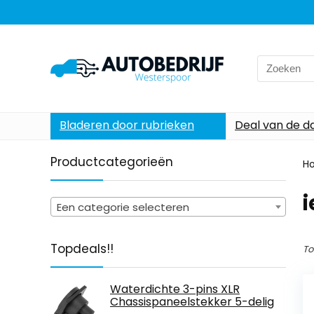
Search
for:
Bladeren door rubrieken
Deal van de d
Productcategorieën
H
Een categorie selecteren
Topdeals!!
To
Waterdichte 3-pins XLR
Chassispaneelstekker 5-delig