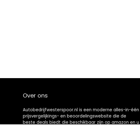
Over ons
Autobedrijfwesterspoor.nl is een moderne alles-in-één
prijsvergelijkings- en beoordelingswebsite die de
beste deals biedt die beschikbaar zijn op amazon en u
op de hoogte houdt via de laatst toegevoegde blogs.
Alle afbeeldingen zijn auteursrechtelijk beschermd