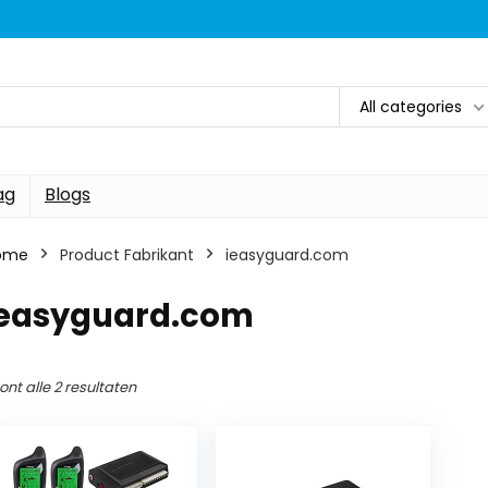
All categories
ag
Blogs
ome
Product Fabrikant
‎ieasyguard.com
‎ieasyguard.com
ont alle 2 resultaten