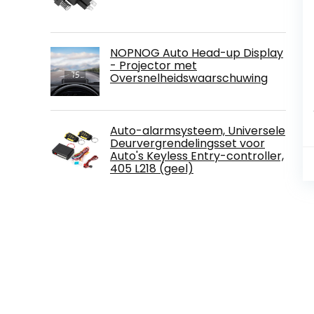
NOPNOG Auto Head-up Display
- Projector met
Oversnelheidswaarschuwing
Auto-alarmsysteem, Universele
Deurvergrendelingsset voor
Auto's Keyless Entry-controller,
405 L218 (geel)