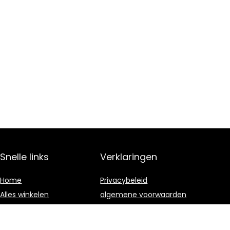
Snelle links
Verklaringen
Home
Privacybeleid
Alles winkelen
algemene voorwaarden
Blogs
Gelieerde
openbaarmaking
Onze webshops