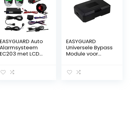
EASYGUARD Auto
EASYGUARD
Alarmsysteem
Universele Bypass
EC203 met LCD
Module voor
Scherm en
Voertuigbeveiligin
Sensoren
g