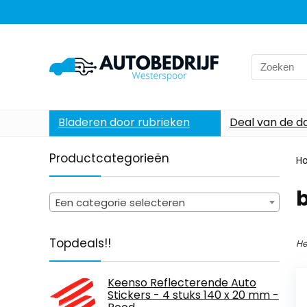
Search
for:
Bladeren door rubrieken
Deal van de d
Productcategorieën
H
Een categorie selecteren
Topdeals!!
He
Keenso Reflecterende Auto
Stickers - 4 stuks 140 x 20 mm -