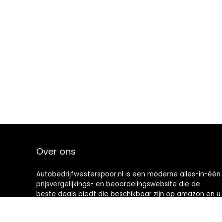
Over ons
Autobedrijfwesterspoor.nl is een moderne alles-in-één
prijsvergelijkings- en beoordelingswebsite die de
beste deals biedt die beschikbaar zijn op amazon en u
op de hoogte houdt via de laatst toegevoegde blogs.
Alle afbeeldingen zijn auteursrechtelijk beschermd