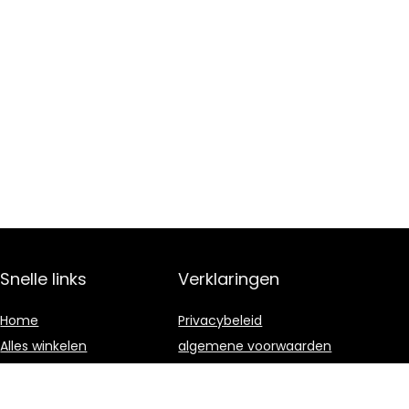
Snelle links
Verklaringen
Home
Privacybeleid
Alles winkelen
algemene voorwaarden
Blogs
Gelieerde
openbaarmaking
Onze webshops