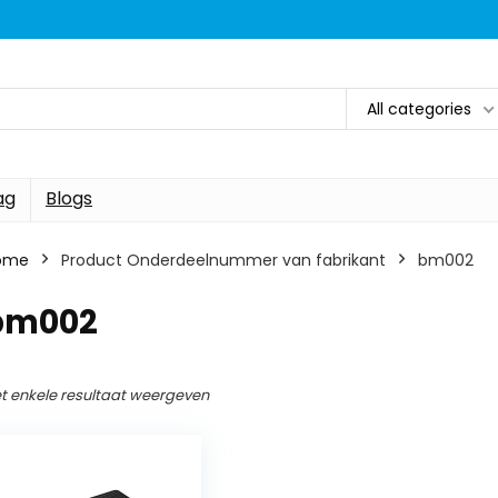
All categories
ag
Blogs
ome
Product Onderdeelnummer van fabrikant
‎bm002
‎bm002
t enkele resultaat weergeven