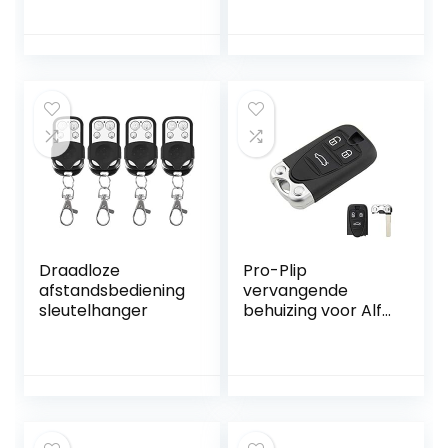
Draadloze
Pro-Plip
afstandsbediening
vervangende
sleutelhanger
behuizing voor Alfa
Romeo 159 Brera
Spider 156 GT 946
GT