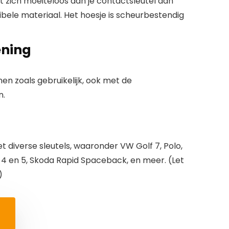
t zich moeiteloos aan je contactsleutel aan
xibele materiaal. Het hoesje is scheurbestendig
ening
nen zoals gebruikelijk, ook met de
n.
 diverse sleutels, waaronder VW Golf 7, Polo,
za 4 en 5, Skoda Rapid Spaceback, en meer. (Let
)