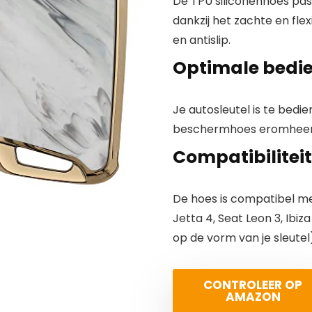
De TPU siliconenhoes pas
dankzij het zachte en fle
en antislip.
Optimale bedi
Je autosleutel is te bedie
beschermhoes eromhee
Compatibiliteit
De hoes is compatibel met
Jetta 4, Seat Leon 3, Ibi
op de vorm van je sleutel
CONTROLEER OP
AMAZON