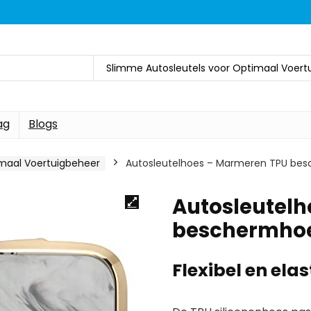
Slimme Autosleutels voor Optimaal Voert
ag
Blogs
imaal Voertuigbeheer
Autosleutelhoes – Marmeren TPU be
Autosleutel
beschermho
Flexibel en elas