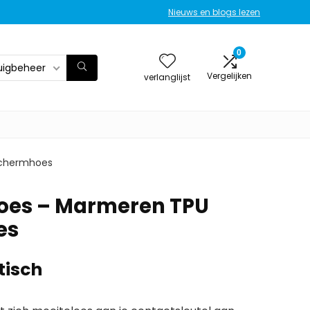
Nieuws en blogs lezen
0
uigbeheer
Vergelijken
verlanglijst
schermhoes
hoes – Marmeren TPU
es
tisch