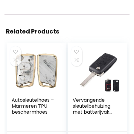
Related Products
Autosleutelhoes –
Vervangende
Marmeren TPU
sleutelbehuizing
beschermhoes
met batterijvak
voor Peugeot –
HU83 lemmet