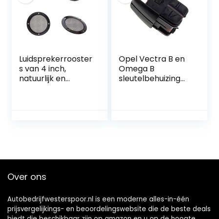
Luidsprekerrooster
Opel Vectra B en
s van 4 inch,
Omega B
natuurlijk en
sleutelbehuizing
menselijk design
zonder
sleutelbaard
Over ons
Autobedrijfwesterspoor.nl is een moderne alles-in-één
prijsvergelijkings- en beoordelingswebsite die de beste deals
biedt die beschikbaar zijn op amazon en u op de hoogte