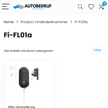
0
Home
Product Onderdeelnummer
‎Fi-FL01a
‎Fi-FL01a
Filter
Het enkele resultaat weergeven
Plip draadloze