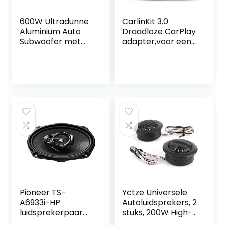
600W Ultradunne
CarlinKit 3.0
Aluminium Auto
Draadloze CarPlay
Subwoofer met
adapter,voor een
Onderstoel
auto met
Bevestigingskit
CarPlay(Bouwjaar
auto: 2017 tot
2022),Plug en
Play,Ondersteunin
g firmwareversie-
update
Pioneer TS-
Yctze Universele
A6933i-HP
Autoluidsprekers, 2
luidsprekerpaar
stuks, 200W High-
zwart
Power Tweeters