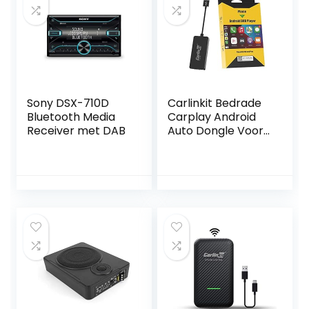
Sony DSX-710D
Carlinkit Bedrade
Bluetooth Media
Carplay Android
Receiver met DAB
Auto Dongle Voor
Android Hoofd Unit
Autoradio Moet
Autokit App in de
Auto,
Ondersteuning
MirrorScreen/IOS1
4.7/Online
Upgrade, Zwart