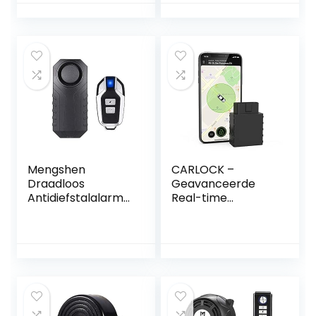
Motor Start Fiets
Anti-Hijacking
Afsnijden
Afstandsbediening
Motor Start
Arming
Ontwapening
Mengshen
CARLOCK –
Draadloos
Geavanceerde
Antidiefstalalarm
Real-time
voor Fiets/Motor,
autotracker &
113 dB, Waterdicht
alarmsysteem.
Wordt geleverd
met tracker en
app voor je
telefoon. Volg je
auto real-time en
ontvang