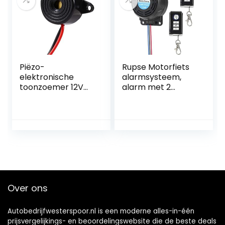
meldingen bij
verdacht gedrag.
OBD Plug & Play
systeem
Piëzo-
Rupse Motorfiets
elektronische
alarmsysteem,
toonzoemer 12V
alarm met 2
met kabellengte
afstandsbediening
100 mm
en, waterdicht,
diefstalbeveiliging,
instelbare
gevoeligheid voor
alle scooters of
quads, met 12 volt
Over ons
Autobedrijfwesterspoor.nl is een moderne alles-in-één
prijsvergelijkings- en beoordelingswebsite die de beste deals