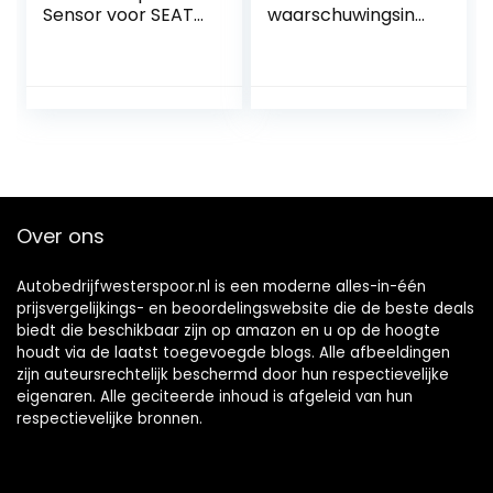
Sensor voor SEAT
waarschuwingsindi
ALHAMBRA en
cator
Sharan
waarschuwingssu
mmer PDC auto
waarschuwing
Summer Reverse
Radar parkeerhulp
Over ons
Autobedrijfwesterspoor.nl is een moderne alles-in-één
prijsvergelijkings- en beoordelingswebsite die de beste deals
biedt die beschikbaar zijn op amazon en u op de hoogte
houdt via de laatst toegevoegde blogs. Alle afbeeldingen
zijn auteursrechtelijk beschermd door hun respectievelijke
eigenaren. Alle geciteerde inhoud is afgeleid van hun
respectievelijke bronnen.