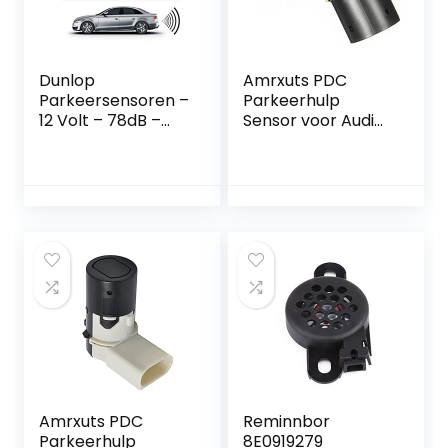
Dunlop
Amrxuts PDC
Parkeersensoren –
Parkeerhulp
12 Volt – 78dB –
Sensor voor Audi
met Obstakel-
A4 A6 A8, SKO-DA
Indicator en 4
Octavia 2,
Sensoren
Transporter
MULTIVAN 5, New
Beetle, Polo
Amrxuts PDC
Reminnbor
Parkeerhulp
8E0919279