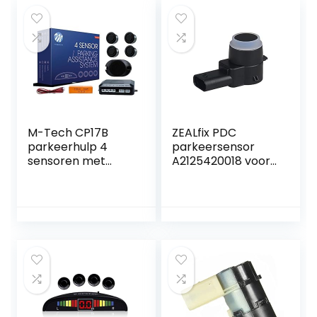
M-Tech CP17B
ZEALfix PDC
parkeerhulp 4
parkeersensor
sensoren met
A2125420018 voor
luidspreker zwart
W169 W245 W204
W212 C207 A207
W221 S212 C216
C218 W221 C197
R172 W639