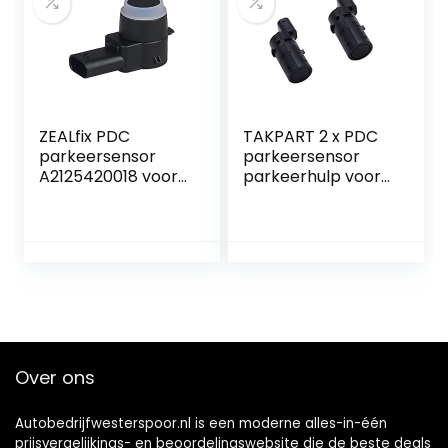
origineel, versie
2021
ZEALfix PDC
TAKPART 2 x PDC
parkeersensor
parkeersensor
A2125420018 voor
parkeerhulp voor
W169 W245 W204
E39 E60 E61 E63
W212 C207 A207
E46 E65 X5 E53 Z4
W221 S212 C216
66206989069
C218 W221 C197
(zwart)
R172 W639
Over ons
Autobedrijfwesterspoor.nl is een moderne alles-in-één
prijsvergelijkings- en beoordelingswebsite die de beste deals