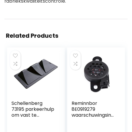
fabriekskwaliteitscontrole.
Related Products
Schellenberg
Reminnbor
73195 parkeerhulp
8E0919279
om vast te
waarschuwingsindi
schroeven
cator
parkeerplaats
waarschuwingssu