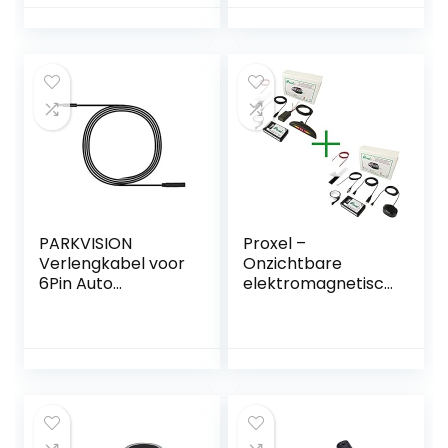
eindpunt voor
mmer PDC auto
carports, garages,
waarschuwing
parkeerplaatsen
Summer Reverse
Radar parkeerhulp
PARKVISION
Proxel –
Verlengkabel voor
Onzichtbare
6Pin Auto
elektromagnetisc
Achteruitrijcamera
he
– Geschikt voor
parkeersensoren,
PRO120 en PRO109
voor + achter met
model – 2 meter
draadloze
weergave, zonder
boren van de
bumper,
universeel en