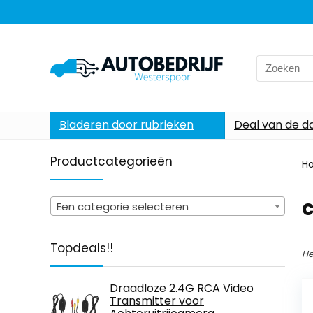
Search
for:
Bladeren door rubrieken
Deal van de d
Productcategorieën
H
Een categorie selecteren
Topdeals!!
He
Draadloze 2.4G RCA Video
Transmitter voor