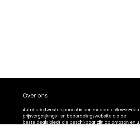
Over ons
Autobedrijfwesterspoor.nl is een moderne alles-in-één
prijsvergelijkings- en beoordelingswebsite die de
beste deals biedt die beschikbaar zijn op amazon en u
op de hoogte houdt via de laatst toegevoegde blogs.
Alle afbeeldingen zijn auteursrechtelijk beschermd