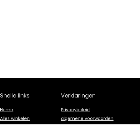
Snelle links
Verklaringen
Home
Privacybeleid
Alles winkelen
algemene voorwaarden
Blogs
Gelieerde
openbaarmaking
Onze webshops