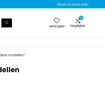
Nieuws en blogs lezen
0
Vergelijken
verlanglijst
dere modellen”
ellen