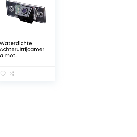
Waterdichte
Achteruitrijcamer
a met
Kentekenplaatver
lichting