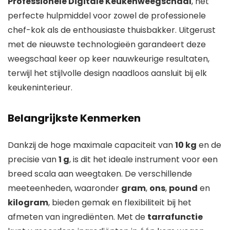
Professionele Digitale Keukenweegschaal
, het
perfecte hulpmiddel voor zowel de professionele
chef-kok als de enthousiaste thuisbakker. Uitgerust
met de nieuwste technologieën garandeert deze
weegschaal keer op keer nauwkeurige resultaten,
terwijl het stijlvolle design naadloos aansluit bij elk
keukeninterieur.
Belangrijkste Kenmerken
Dankzij de hoge maximale capaciteit van
10 kg
en de
precisie van
1 g
, is dit het ideale instrument voor een
breed scala aan weegtaken. De verschillende
meeteenheden, waaronder
gram
,
ons
,
pound
en
kilogram
, bieden gemak en flexibiliteit bij het
afmeten van ingrediënten. Met de
tarrafunctie