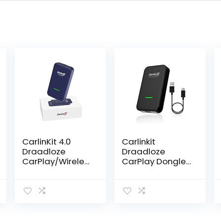
CarlinKit 4.0
Carlinkit
Draadloze
Draadloze
CarPlay/Wireles
CarPlay Dongle-
s Android Auto
Activator voor
Adapter voor
Bedrade Auto’s
Factory Wired
CarPlay Auto
Nieuwe upgrade
Ondersteuning