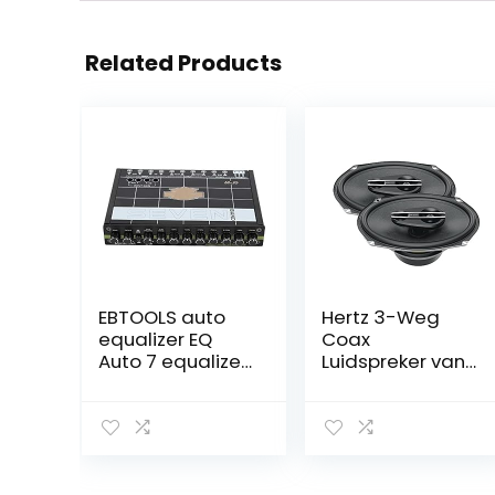
Related Products
EBTOOLS auto
Hertz 3-Weg
equalizer EQ
Coax
Auto 7 equalizer
Luidspreker van
auto audio
6x9cm
tuner