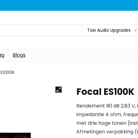
Taxi Audio Upgrades
ag
Blogs
 ES100K
Focal ES100K
Rendement 90 dB 2,83 V,
impedantie 4 ohm, freque
met drie hoge tonen (ins
Afmetingen verpakking (l x