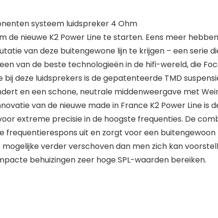
onenten systeem luidspreker 4 Ohm
m de nieuwe K2 Power Line te starten. Eens meer hebben 
tie van deze buitengewone lijn te krijgen – een serie di
en van de beste technologieën in de hifi-wereld, die Foc
e bij deze luidsprekers is de gepatenteerde TMD suspen
ndert en een schone, neutrale middenweergave met Weini
nnovatie van de nieuwe made in France K2 Power Line is
voor extreme precisie in de hoogste frequenties. De comb
e frequentierespons uit en zorgt voor een buitengewoon h
mogelijke verder verschoven dan men zich kan voorstelle
 compacte behuizingen zeer hoge SPL-waarden bereiken.