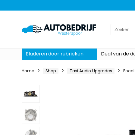
Search
for:
Bladeren door rubrieken
Deal van de d
Home
Shop
Taxi Audio Upgrades
Focal