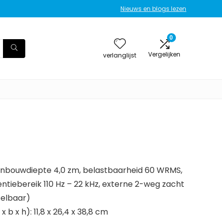
Nieuws en blogs lezen
0
Vergelijken
verlanglijst
 inbouwdiepte 4,0 zm, belastbaarheid 60 WRMS,
ntiebereik 110 Hz – 22 kHz, externe 2-weg zacht
telbaar)
 b x h): 11,8 x 26,4 x 38,8 cm