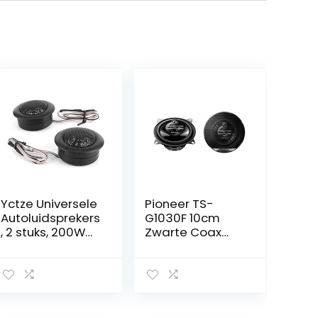
Yctze Universele
Pioneer TS-
Autoluidsprekers
G1030F 10cm
, 2 stuks, 200W
Zwarte Coax
High-Power
Luidspreker – 3-
Tweeters
Weg, 210W