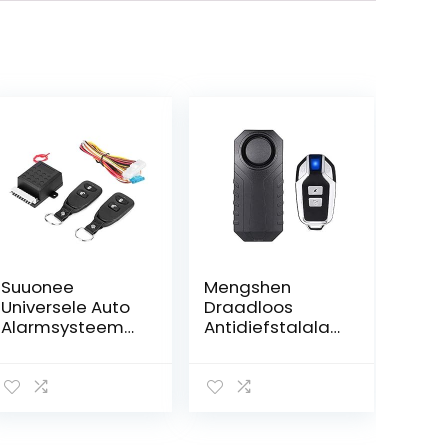
Suuonee
Mengshen
Universele Auto
Draadloos
Alarmsysteem
Antidiefstalalar
met Centrale
m voor
Vergrendeling
Fiets/Motor, 113
en Anti-Diefstal
dB, Waterdicht
Afstandsbedieni
ng