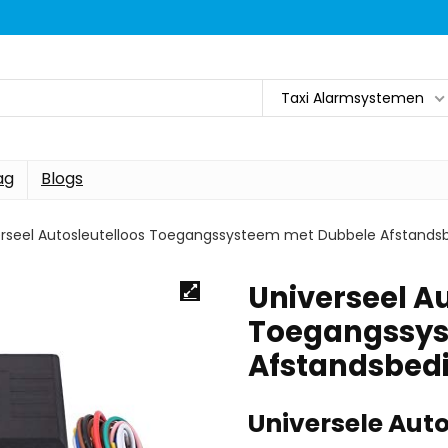
Taxi Alarmsystemen
ag
Blogs
erseel Autosleutelloos Toegangssysteem met Dubbele Afstands
Universeel A
Toegangssys
Afstandsbed
Universele Aut