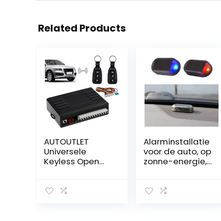
Related Products
AUTOUTLET
Alarminstallatie
Universele
voor de auto, op
Keyless Open
zonne-energie,
afstandsbedien
dummy, auto-
ing, auto auto
alarm, led-licht,
afstandsbedien
simuleren,
ing klapsleutel
waarschuwing,
FB centrale
anti-diefstal,
vergrendeling,
knipperlamp,