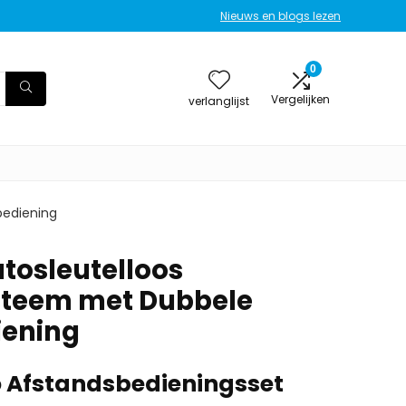
Nieuws en blogs lezen
0
Vergelijken
verlanglijst
bediening
utosleutelloos
teem met Dubbele
iening
o Afstandsbedieningsset