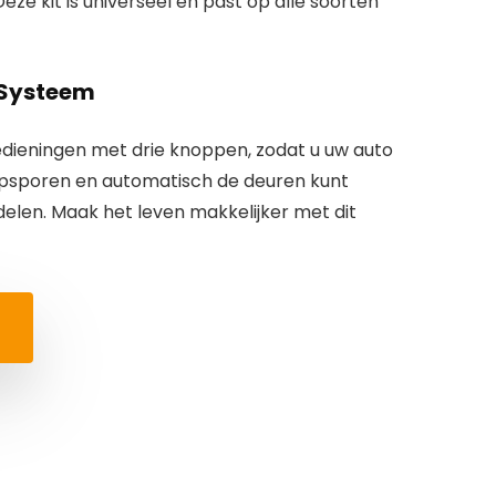
 Deze kit is universeel en past op alle soorten
 Systeem
edieningen met drie knoppen, zodat u uw auto
opsporen en automatisch de deuren kunt
elen. Maak het leven makkelijker met dit