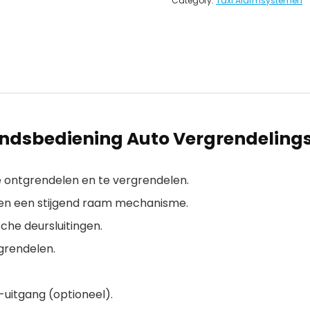
Category:
Taxi Alarmsystemen
ndsbediening Auto Vergrendelings
e ontgrendelen en te vergrendelen.
en een stijgend raam mechanisme.
che deursluitingen.
grendelen.
-uitgang (optioneel).