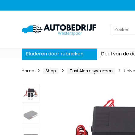
Search
for:
Bladeren door rubrieken
Deal van de d
Home
Shop
Taxi Alarmsystemen
Univ