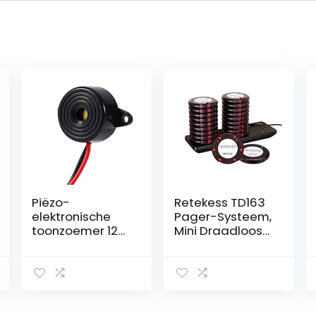
Piëzo-
Retekess TD163
elektronische
Pager-Systeem,
toonzoemer 12V
Mini Draadloos
met kabellengte
Oproepsysteem,
100 mm
20 Pagers,
Roestvrijstalen
Lading, 31
Belmodi 250s
Duur 20 Uur