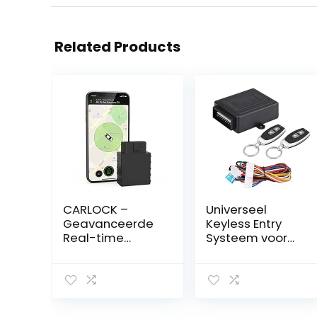
Related Products
CARLOCK –
Universeel
Geavanceerde
Keyless Entry
Real-time
Systeem voor
autotracker &
Autodeurslot
alarmsysteem.
met
Wordt geleverd
Afstandsbedieni
met tracker en
ng
app voor je