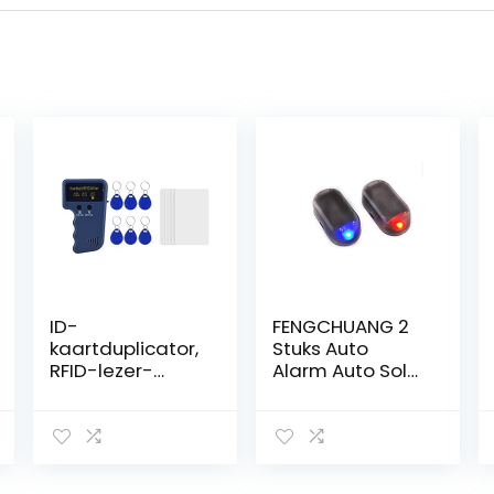
ID-
FENGCHUANG 2
kaartduplicator,
Stuks Auto
RFID-lezer-
Alarm Auto Solar
schrijver, RFID-
Power
kopieerapparaa
Gesimuleerde
t, RFID-klonen
Dummy Alarm
Handheld RFID-
Waarschuwing
kaartkopieerap
Anti-Diefstal