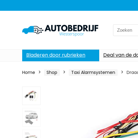
Search
for:
Bladeren door rubrieken
Deal van de d
Home
Shop
Taxi Alarmsystemen
Draad