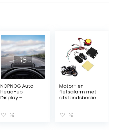
NOPNOG Auto
Motor- en
Head-up
fietsalarm met
Display –
afstandsbedien
Projector met
ing, 12V
Oversnelheidsw
aarschuwing