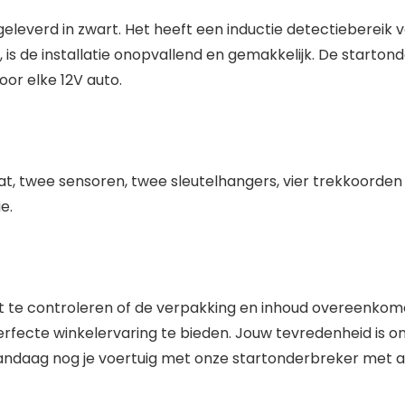
eleverd in zwart. Het heeft een inductie detectiebereik
 de installatie onopvallend en gemakkelijk. De startonde
or elke 12V auto.
t, twee sensoren, twee sleutelhangers, vier trekkoorden e
e.
t te controleren of de verpakking en inhoud overeenkom
fecte winkelervaring te bieden. Jouw tevredenheid is onz
ndaag nog je voertuig met onze startonderbreker met ant