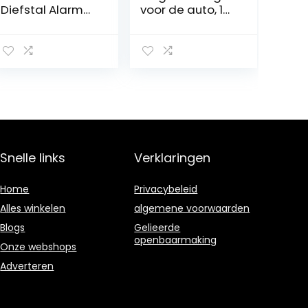
Diefstal Alarm
voor de auto, 1
Beveiligingssyst
stuks, 12 V,
eem
433,92 MHz,
Afstandsbedieni
universeel
ng Motor Start
centrale
Fiets Anti-
alarmsysteem,
Hijacking
afstandsbedien
Afsnijden
ing,
Afstandsbedieni
diefstalbeveiligi
ng Motor Start
ng
Arming
Snelle links
Verklaringen
Ontwapening
Home
Privacybeleid
Alles winkelen
algemene voorwaarden
Blogs
Gelieerde
openbaarmaking
Onze webshops
Adverteren