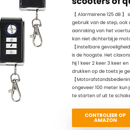
scooters of q
【 Alarmsirene 125 dB 】 sne
gebruik van de step, ook 
aanraking van het voertui
kan niet dichterbij je mot
【Instelbare gevoeligheid】
is de hoogste. Het claxo
hij 1 keer 2 keer 3 keer 
drukken op de toets je g
【Motorafstandsbediening
ongeveer 100 meter kun 
te starten of uit te schak
CONTROLEER OP
AMAZON