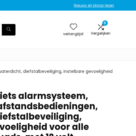
Nieuws en blogs lezen
0
Vergelijken
verlanglijst
erdicht, diefstalbeveiliging, instelbare gevoeligheid
iets alarmsysteem,
afstandsbedieningen,
iefstalbeveiliging,
voeligheid voor alle