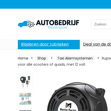
Search
for:
Bladeren door rubrieken
Deal van de d
Home
Shop
Taxi Alarmsystemen
Rupse
voor alle scooters of quads, met 12 volt