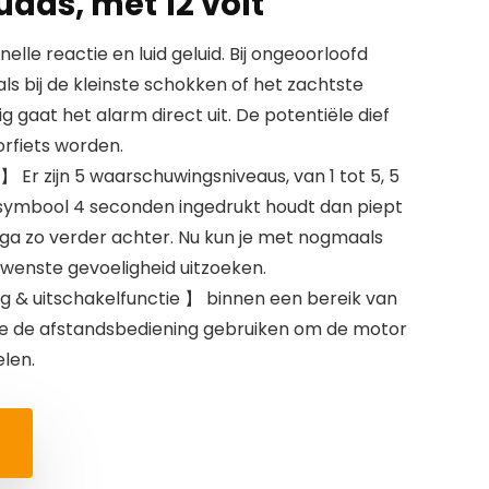
uads, met 12 volt
lle reactie en luid geluid. Bij ongeoorloofd
als bij de kleinste schokken of het zachtste
g gaat het alarm direct uit. De potentiële dief
orfiets worden.
 Er zijn 5 waarschuwingsniveaus, van 1 tot 5, 5
nsymbool 4 seconden ingedrukt houdt dan piept
en ga zo verder achter. Nu kun je met nogmaals
ewenste gevoeligheid uitzoeken.
 & uitschakelfunctie 】 binnen een bereik van
je de afstandsbediening gebruiken om de motor
elen.