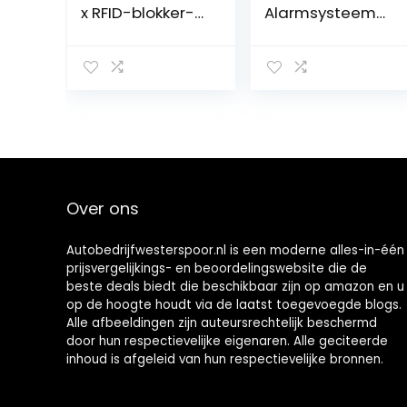
x RFID-blokker-
Alarmsysteem
beschermhoeze
met
n voor
Afstandsbedieni
creditcards,
ng
voorkomt
diefstal van je
auto,
autosleutelhoes
RFID/NF/WLAN/G
SM/LTE Blocker
Over ons
Autobedrijfwesterspoor.nl is een moderne alles-in-één
prijsvergelijkings- en beoordelingswebsite die de
beste deals biedt die beschikbaar zijn op amazon en u
op de hoogte houdt via de laatst toegevoegde blogs.
Alle afbeeldingen zijn auteursrechtelijk beschermd
door hun respectievelijke eigenaren. Alle geciteerde
inhoud is afgeleid van hun respectievelijke bronnen.