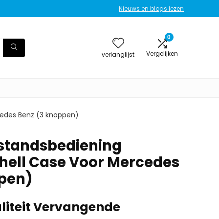
Nieuws en blogs lezen
0
Vergelijken
verlanglijst
cedes Benz (3 knoppen)
standsbediening
Shell Case Voor Mercedes
ppen)
liteit Vervangende