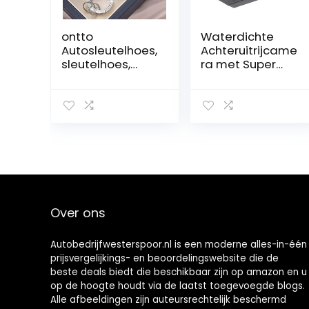
ontto
Waterdichte
Autosleutelhoes,
Achteruitrijcame
sleutelhoes,
ra met Super
geschikt voor
Nachtzicht en
Cupra
Groothoek voor
Formentor
SUV en Trucks
beschermhoes,
geschikt voor
VW Golf 8 R ID.3
ID.4 Skoda
Octavia A8 MK4
Seat Leon
sleutelhanger,
Over ons
TPU sleutelbox,
sleuteletui,
zwart
Autobedrijfwesterspoor.nl is een moderne alles-in-één
prijsvergelijkings- en beoordelingswebsite die de
beste deals biedt die beschikbaar zijn op amazon en u
op de hoogte houdt via de laatst toegevoegde blogs.
Alle afbeeldingen zijn auteursrechtelijk beschermd