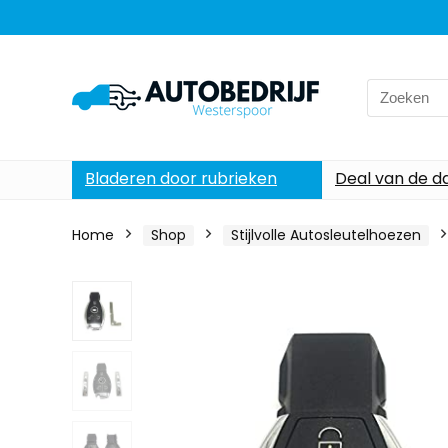
Search
for:
Bladeren door rubrieken
Deal van de d
Home
Shop
Stijlvolle Autosleutelhoezen