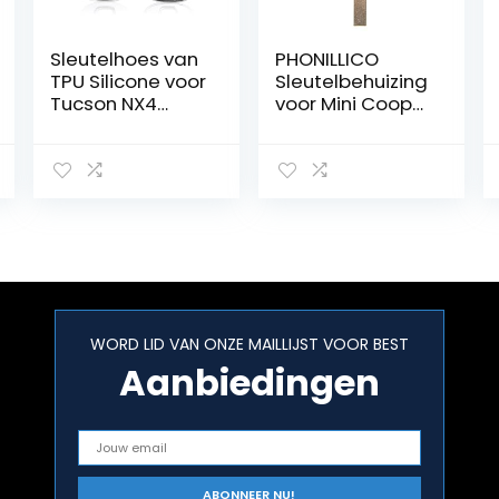
Sleutelhoes van
PHONILLICO
TPU Silicone voor
Sleutelbehuizing
Tucson NX4
voor Mini Cooper
Santa Fe Ioniq 5
2001-2006,
Nexo met
model S D One
Hoogglans
R50 R52 R53,
Afwerking
met
afstandsbedien
ing
WORD LID VAN ONZE MAILLIJST VOOR BEST
Aanbiedingen