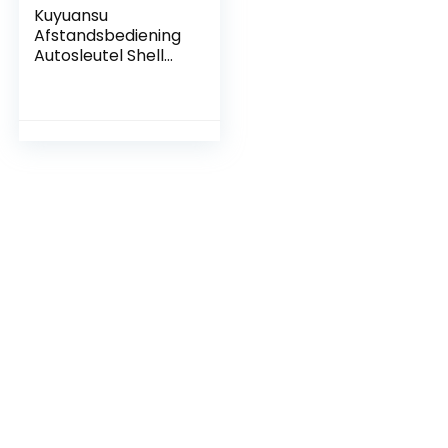
Kuyuansu
Afstandsbediening
Autosleutel Shell
Case Voor
Mercedes Benz (3
knoppen)