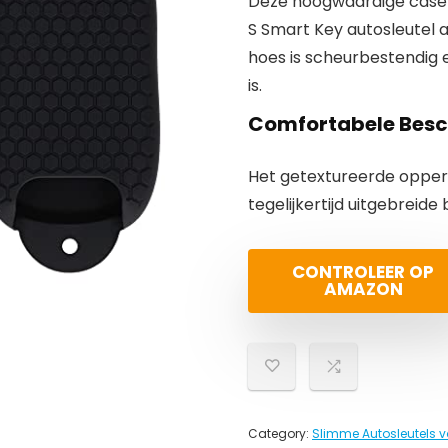
Deze hoogwaardige case 
S Smart Key autosleutel a
hoes is scheurbestendig 
is.
Comfortabele Bes
Het getextureerde opperv
tegelijkertijd uitgebreide
CONTROLEER OP
AMAZON
Category:
Slimme Autosleutels v