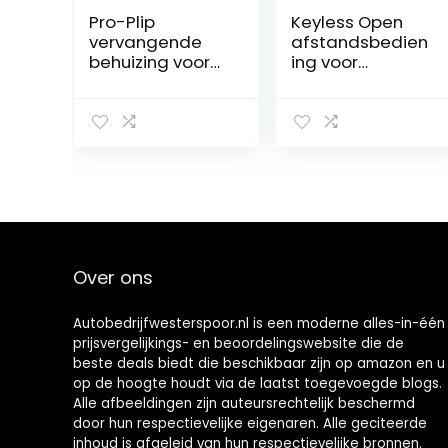
Pro-Plip
Keyless Open
vervangende
afstandsbedien
behuizing voor
ing voor
Alfa Romeo 159
centrale
Brera Spider 156
vergrendeling
GT 946 GT
Over ons
Autobedrijfwesterspoor.nl is een moderne alles-in-één
prijsvergelijkings- en beoordelingswebsite die de
beste deals biedt die beschikbaar zijn op amazon en u
op de hoogte houdt via de laatst toegevoegde blogs.
Alle afbeeldingen zijn auteursrechtelijk beschermd
door hun respectievelijke eigenaren. Alle geciteerde
inhoud is afgeleid van hun respectievelijke bronnen.