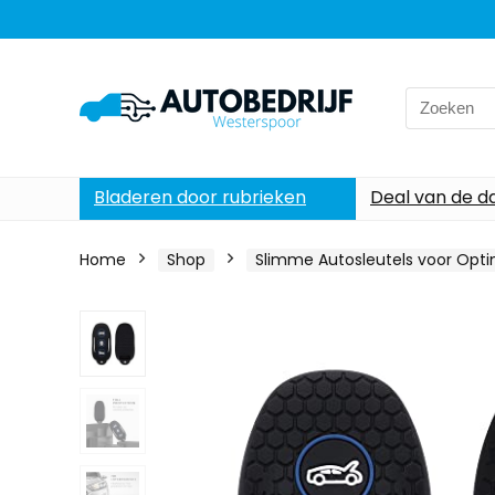
Search
for:
Bladeren door rubrieken
Deal van de d
Home
Shop
Slimme Autosleutels voor Opt