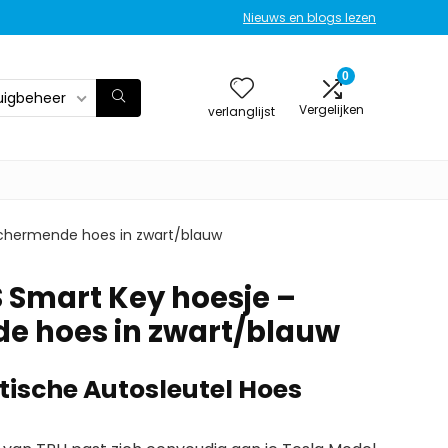
Nieuws en blogs lezen
0
uigbeheer
Vergelijken
verlanglijst
schermende hoes in zwart/blauw
S Smart Key hoesje –
e hoes in zwart/blauw
stische Autosleutel Hoes