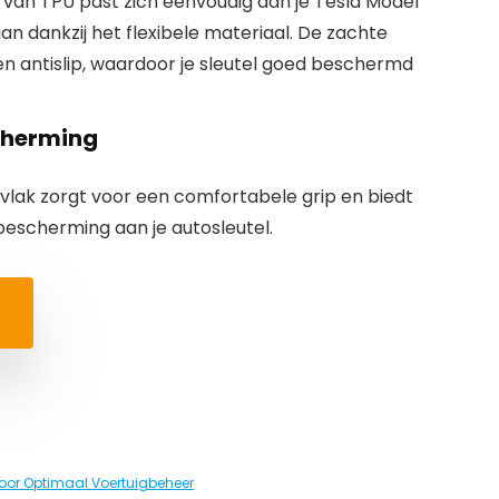
van TPU past zich eenvoudig aan je Tesla Model
an dankzij het flexibele materiaal. De zachte
en antislip, waardoor je sleutel goed beschermd
cherming
lak zorgt voor een comfortabele grip en biedt
 bescherming aan je autosleutel.
oor Optimaal Voertuigbeheer