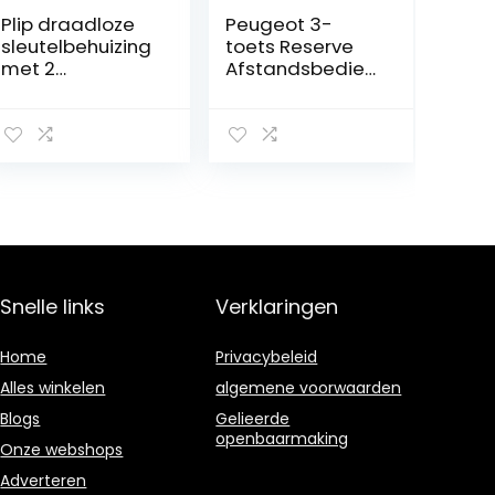
Plip draadloze
Peugeot 3-
sleutelbehuizing
toets Reserve
met 2
Afstandsbedieni
schakelaars
ng Behuizing –
Lemmet Zonder
Groeven
Snelle links
Verklaringen
Home
Privacybeleid
Alles winkelen
algemene voorwaarden
Blogs
Gelieerde
openbaarmaking
Onze webshops
Adverteren