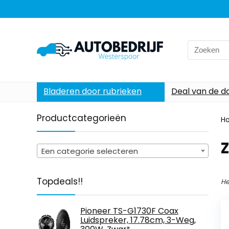
Search
for:
Bladeren door rubrieken
Deal van de d
Productcategorieën
H
‎
Een categorie selecteren
Topdeals!!
He
Pioneer TS-G1730F Coax
Luidspreker, 17.78cm, 3-Weg,