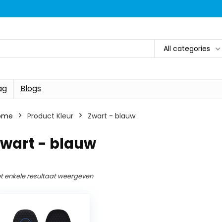
All categories
ag
Blogs
ome
Product Kleur
‎Zwart - blauw
Zwart - blauw
t enkele resultaat weergeven