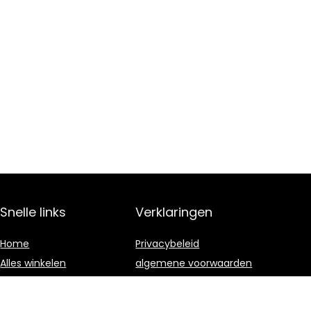
Snelle links
Verklaringen
Home
Privacybeleid
Alles winkelen
algemene voorwaarden
Blogs
Gelieerde
openbaarmaking
Onze webshops