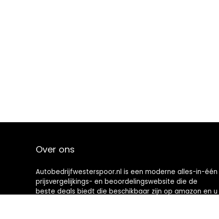
Over ons
Autobedrijfwesterspoor.nl is een moderne alles-in-één
prijsvergelijkings- en beoordelingswebsite die de
beste deals biedt die beschikbaar zijn op amazon en u
op de hoogte houdt via de laatst toegevoegde blogs.
Alle afbeeldingen zijn auteursrechtelijk beschermd