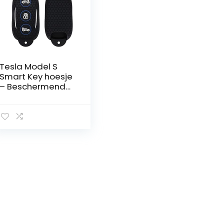
Tesla Model S
Smart Key hoesje
– Beschermende
hoes in
zwart/blauw