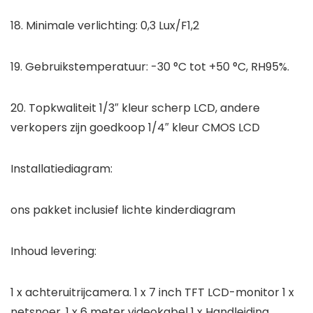
18. Minimale verlichting: 0,3 Lux/F1,2
19. Gebruikstemperatuur: -30 °C tot +50 °C, RH95%.
20. Topkwaliteit 1/3″ kleur scherp LCD, andere
verkopers zijn goedkoop 1/4″ kleur CMOS LCD
Installatiediagram:
ons pakket inclusief lichte kinderdiagram
Inhoud levering:
1 x achteruitrijcamera. 1 x 7 inch TFT LCD-monitor 1 x
netsnoer. 1 x 6 meter videokabel 1 x Handleiding