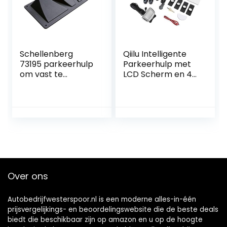
Schellenberg
Qiilu Intelligente
73195 parkeerhulp
Parkeerhulp met
om vast te
LCD Scherm en 4
schroeven
Sensoren
parkeerplaats
eindpunt voor
carports, garages,
parkeerplaatsen
Over ons
Autobedrijfwesterspoor.nl is een moderne alles-in-één
prijsvergelijkings- en beoordelingswebsite die de beste deals
biedt die beschikbaar zijn op amazon en u op de hoogte