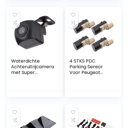
E61 E63 E65 E66
Summer Reverse
E67
Radar parkeerhulp
Waterdichte
4 STKS PDC
Achteruitrijcamera
Parking Sensor
met Super
Voor Peugeot
Nachtzicht en
Citroen Renault
Groothoek voor
307 308 SW CC
SUV en Trucks
9653139777
9649186580
9643326380
659095 602775