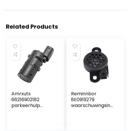
Related Products
Amrxuts
Reminnbor
66216902182
8E0919279
parkeerhulp
waarschuwingsindi
geschikt voor B-
cator
MW 5-serie 6-
waarschuwingssu
serie 7-serie X5
mmer PDC auto
E38 E39 E53 E60
waarschuwing