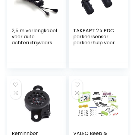
2,5 m verlengkabel
TAKPART 2 x PDC
voor auto
parkeersensor
achteruitrijwaarsc
parkeerhulp voor
huwing
E39 E60 E61 E63
parkeerhulp
E46 E65 X5 E53 Z4
parkeerhulp
66206989069
parkeersysteem
(zwart)
parkeersensor kit
– alleen voor
sensoren achter
Reminnbor
VALEO Beep &