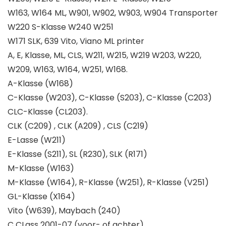
W163, W164 ML, W901, W902, W903, W904 Transporter
W220 S-Klasse W240 W251
W171 SLK, 639 Vito, Viano ML printer
A, E, Klasse, ML, CLS, W211, W215, W219 W203, W220,
W209, W163, W164, W251, W168.
A-Klasse (W168)
C-Klasse (W203), C-Klasse (S203), C-Klasse (C203)
CLC-Klasse (CL203).
CLK (C209) , CLK (A209) , CLS (C219)
E-Lasse (W211)
E-Klasse (S211), SL (R230), SLK (R171)
M-Klasse (W163)
M-Klasse (W164), R-Klasse (W251), R-Klasse (V251)
GL-Klasse (X164)
Vito (W639), Maybach (240)
C CLass 2001-07 (voor- of achter)