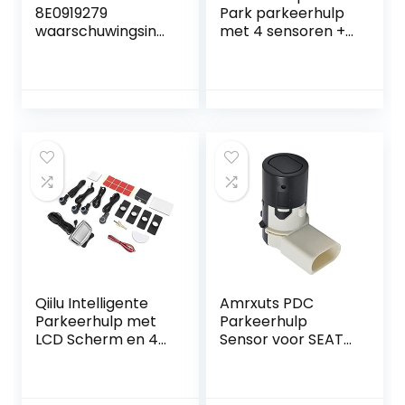
8E0919279
Park parkeerhulp
waarschuwingsindi
met 4 sensoren +
cator
luidsprekers –
waarschuwingssu
voor- of
mmer PDC auto
achtermontage
waarschuwing
632200, zwart
Summer Reverse
Radar parkeerhulp
Qiilu Intelligente
Amrxuts PDC
Parkeerhulp met
Parkeerhulp
LCD Scherm en 4
Sensor voor SEAT
Sensoren
ALHAMBRA en
Sharan