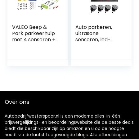
VALEO Beep &
Auto parkeren,
Park parkeerhulp
ultrasone
met 4 sensoren +
sensoren, led-
luidsprekers –
afstandsweergave
voor- of
met
achtermontage
geluidswaarschuwi
632200, zwart
ng + mute-
schakelaar voor
auto,
vrachtwagen,
bestelwagen + 4
parkeersensoren
Over ons
Autobedrijfwesterspoor.nl is een moderne alles-in-één
prijsvergelijkings- en beoordelingswebsite die de beste deals
biedt die beschikbaar zijn op amazon en u op de hoogte
houdt via de laatst toegevoegde blogs. Alle afbeeldingen