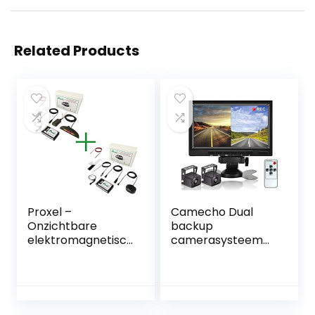
Related Products
Proxel –
Camecho Dual
Onzichtbare
backup
elektromagnetisc
camerasysteem
he
videorecorder
parkeersensoren,
camera 7 inch 2
voor + achter met
split monitor
draadloze
waterdicht
weergave, zonder
nachtzicht HD