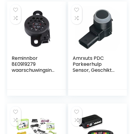
boren van de
achteruitrijcamera
bumper,
’s kit 12V-36V
universeel en
origineel, versie
2021
Reminnbor
Amrxuts PDC
8E0919279
Parkeerhulp
waarschuwingsindi
Sensor, Geschikt
cator
voor Klasse A B E S
waarschuwingssu
W169 W245 W212
mmer PDC auto
A207 C207 S212
waarschuwing
W21 S216
Summer Reverse
Radar parkeerhulp