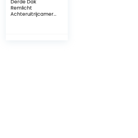
Derde Dak
Remlicht
Achteruitrijcamera
voor Fiat Ducato /
Peugeot Boxer /
Citroen Jumper