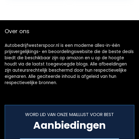
raatduplicator + 6
beschrijfbare tags
+ 6 kaarten, voor
de gemeenschap,
Over ons
school, kantoor en
and
Autobedrijfwesterspoor.nl is een moderne alles-in-één
prijsvergelijkings- en beoordelingswebsite die de beste deals
biedt die beschikbaar zijn op amazon en u op de hoogte
houdt via de laatst toegevoegde blogs. Alle afbeeldingen
zijn auteursrechtelijk beschermd door hun respectievelijke
eigenaren. Alle geciteerde inhoud is afgeleid van hun
respectievelijke bronnen.
WORD LID VAN ONZE MAILLIJST VOOR BEST
Aanbiedingen