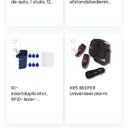
de auto, 1 stuks, 12
afstandsbediening,
V, 433,92 MHz,
12V
universeel
centrale
alarmsysteem,
afstandsbediening,
diefstalbeveiliging
ID-
XR5 BEEPER
kaartduplicator,
Universeel alarm
RFID-lezer-
schrijver, RFID-
kopieerapparaat,
RFID-klonen
Handheld RFID-
kaartkopieerappa