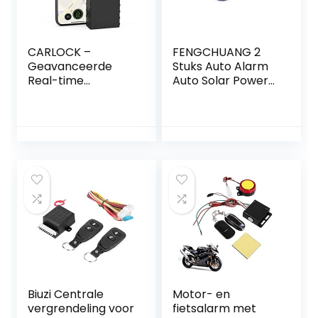
CARLOCK –
FENGCHUANG 2
Geavanceerde
Stuks Auto Alarm
Real-time
Auto Solar Power
autotracker &
Gesimuleerde
alarmsysteem.
Dummy Alarm
Wordt geleverd
Waarschuwing
met tracker en
Anti-Diefstal Led
app voor je
Knippert Veiligheid
telefoon. Volg je
Licht Auto
auto real-time en
Beveiliging
ontvang
Producten (Blauw
meldingen bij
& Rood)
verdacht gedrag.
OBD Plug & Play
systeem
Biuzi Centrale
Motor- en
vergrendeling voor
fietsalarm met