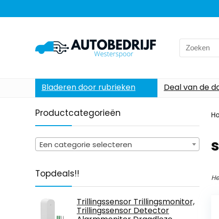
Search
for:
Bladeren door rubrieken
Deal van de d
Productcategorieën
H
s
Een categorie selecteren
Topdeals!!
He
Trillingssensor Trillingsmonitor,
Trillingssensor Detector