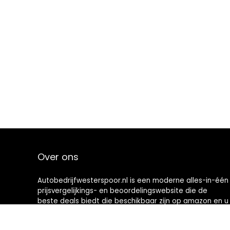
Over ons
Autobedrijfwesterspoor.nl is een moderne alles-in-één
prijsvergelijkings- en beoordelingswebsite die de
beste deals biedt die beschikbaar zijn op amazon en u
op de hoogte houdt via de laatst toegevoegde blogs.
Alle afbeeldingen zijn auteursrechtelijk beschermd