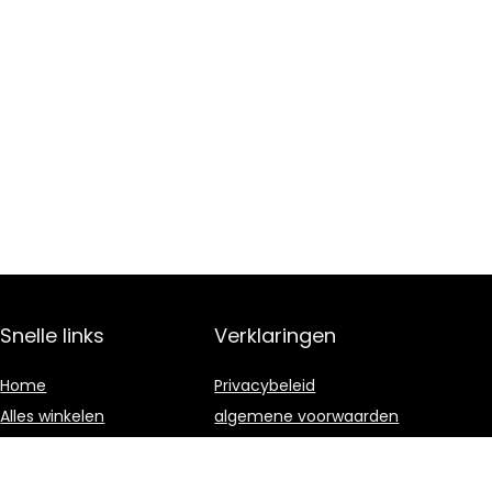
Snelle links
Verklaringen
Home
Privacybeleid
Alles winkelen
algemene voorwaarden
Blogs
Gelieerde
openbaarmaking
Onze webshops