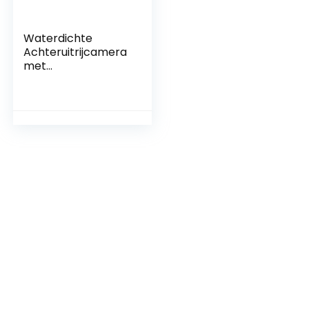
Waterdichte
Achteruitrijcamera
met
Kentekenplaatverli
chting