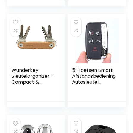
Autosleutel Shell
modellen
Cover Fob Case
met Schroef
Wunderkey
5-Toetsen Smart
Sleutelorganizer –
Afstandsbediening
Compact &
Autosleutel
Praktisch
Behuizing voor
Land Rover en
Jaguar