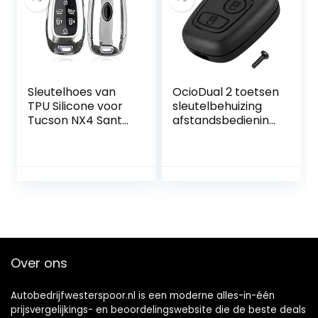
Sleutelhoes van
OcioDual 2 toetsen
TPU Silicone voor
sleutelbehuizing
Tucson NX4 Santa
afstandsbediening
Fe Ioniq 5 Nexo
compatibel met
met Hoogglans
Citroe C1 C2 C3 C5
Afwerking
Xsara Saxo
Berlingo Picasso
zwart hoesje
Over ons
Autobedrijfwesterspoor.nl is een moderne alles-in-één
prijsvergelijkings- en beoordelingswebsite die de beste deals