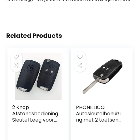
Related Products
2 Knop
PHONILLICO
Afstandsbediening
Autosleutelbehuizi
Sleutel Leeg voor
ng met 2 toetsen
OPEL VAUXHALL
geschikt voor
Zafira Astra
diverse Opel- en
Insignia Holden Flip
Chevrolet-