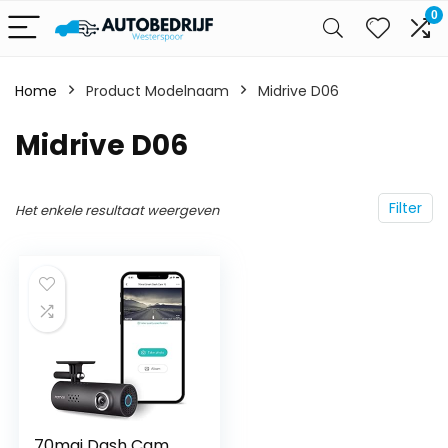
0
Home
Product Modelnaam
‎Midrive D06
‎Midrive D06
Filter
Het enkele resultaat weergeven
70mai Dash Cam