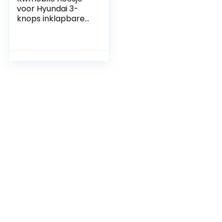
voor Hyundai 3-
knops inklapbare
autosleutel –
Wit/Goud