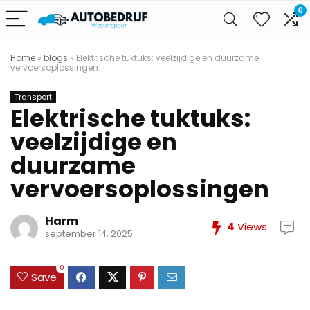
0
Home
»
blogs
»
Elektrische tuktuks: veelzijdige en duurzame
vervoersoplossingen
Transport
Elektrische tuktuks:
veelzijdige en
duurzame
vervoersoplossingen
Harm
4
Views
september 14, 2025
0
Save