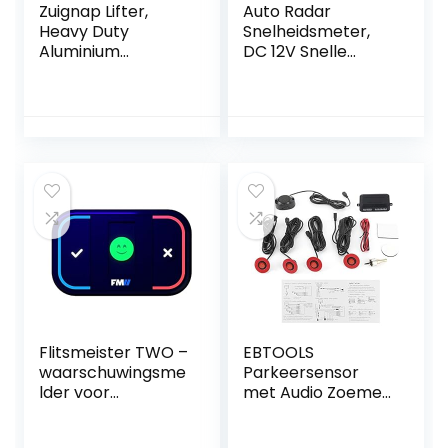
Zuignap Lifter,
Auto Radar
Heavy Duty
Snelheidsmeter,
Aluminium
DC 12V Snelle
Dubbele Vacuüm
Reactie Auto
Handvat Glazen
Radar Detector
Tegel Lifter
Voor Auto (Rood)
Professionele
Platen Glas
Puller/Grijper/Mov
er
Flitsmeister TWO –
EBTOOLS
waarschuwingsme
Parkeersensor
lder voor
met Audio Zoemer
Flitsmeister PRO
– Rood
app