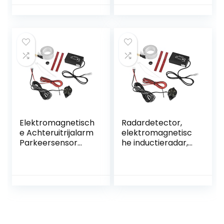
Elektromagnetisch
Radardetector,
e Achteruitrijalarm
elektromagnetisc
Parkeersensor
he inductieradar,
geschikt voor
achteruitrijalarm,
Auto, Truck en RV
parkeersensor
met een bereik
van 3 voet
Minimaliseert
bumperschade,
Geschikt voor
auto,