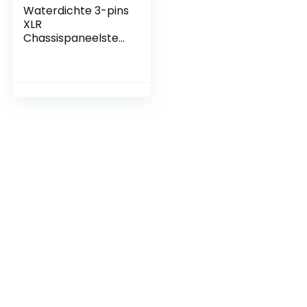
Waterdichte 3-pins
XLR
Chassispaneelstek
ker 5-delig