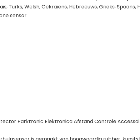
ais, Turks, Welsh, Oekraïens, Hebreeuws, Grieks, Spaans, H
sone sensor
ector Parktronic Elektronica Afstand Controle Accessoi
psensor is gemaakt van hoogwaardig rubber, kunststo