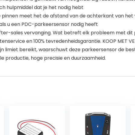
ch hulpmiddel dat je het nodig hebt
nnen meet het de afstand van de achterkant van het voe
 als u een PDC-parkeersensor nodig heeft
er-sales vervanging. Wat betreft elk probleem met dit p
antenservice en 100% tevredenheidsgarantie. KOOP MET 
jn limiet bereikt, waarschuwt deze parkeersensor de be
ele productie, hoge precisie en duurzaamheid.