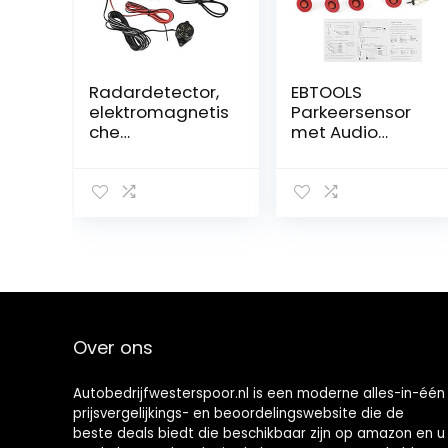
Radardetector,
EBTOOLS
elektromagnetis
Parkeersensor
che
met Audio
inductieradar,
Zoemer – Rood
achteruitrijalar
m,
parkeersensor
met een bereik
van 3 voet
Minimaliseert
bumperschade,
Geschikt voor
auto,
Over ons
vrachtwagen,
camper, minibus
Autobedrijfwesterspoor.nl is een moderne alles-in-één
prijsvergelijkings- en beoordelingswebsite die de
beste deals biedt die beschikbaar zijn op amazon en u