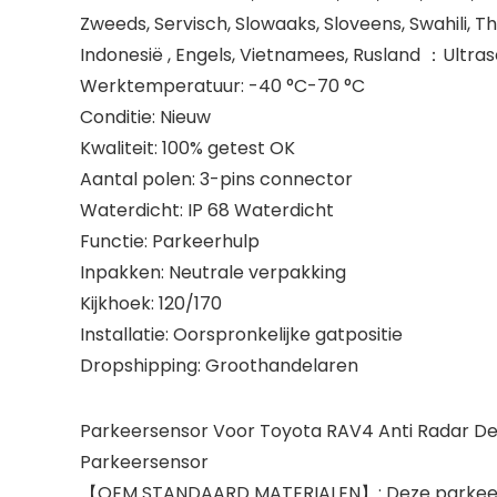
Zweeds, Servisch, Slowaaks, Sloveens, Swahili, Th
Indonesië , Engels, Vietnamees, Rusland ：Ultra
Werktemperatuur: -40 °C-70 °C
Conditie: Nieuw
Kwaliteit: 100% getest OK
Aantal polen: 3-pins connector
Waterdicht: IP 68 Waterdicht
Functie: Parkeerhulp
Inpakken: Neutrale verpakking
Kijkhoek: 120/170
Installatie: Oorspronkelijke gatpositie
Dropshipping: Groothandelaren
Parkeersensor Voor Toyota RAV4 Anti Radar Det
Parkeersensor
【OEM STANDAARD MATERIALEN】: Deze parkeerhul