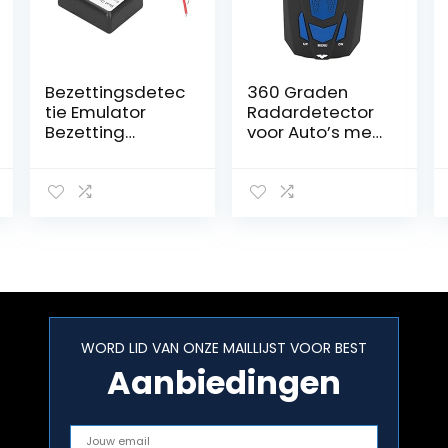
Bezettingsdetec
360 Graden
tie Emulator
Radardetector
Bezetting
voor Auto’s met
Sensor Fit voor –
GPS en
Type 6 W220 /
Automatische
W163 / W210 /
Demping –
W203 / W168 /
Blauw
W639
WORD LID VAN ONZE MAILLIJST VOOR BEST
Aanbiedingen