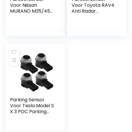
Voor Nissan
Voor Toyota RAV4
MURANO M35/45
Anti Radar
PATROL VQ35DE
Detector
GCC Nieuwe Anti
Parktronic
Radar Detector
Elektronica Afstand
Parktronic Afstand
Controle
Controle 25994-
Accessoire 4
CM12E PDC
stks/partij 89341-
Parkeersensor
YY040 PDC
Parkeersensor
Parking Sensor
Voor Tesla Model S
X 3 PDC Parking
Sensor Bumper
Park Assist Auto
Accessoires 4