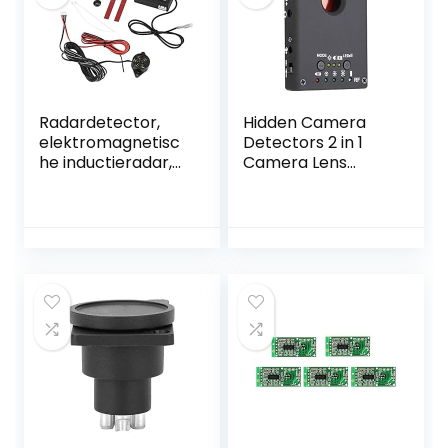
Radardetector,
Hidden Camera
elektromagnetisc
Detectors 2 in 1
he inductieradar,
Camera Lens
achteruitrijalarm,
Detector GPS GSM
parkeersensor
Signal Tracker
met een bereik
Fout Detector Anti
van 3 voet
Spy Detector
Minimaliseert
(Color : Black)
bumperschade,
Geschikt voor
auto,
vrachtwagen,
camper, minibus