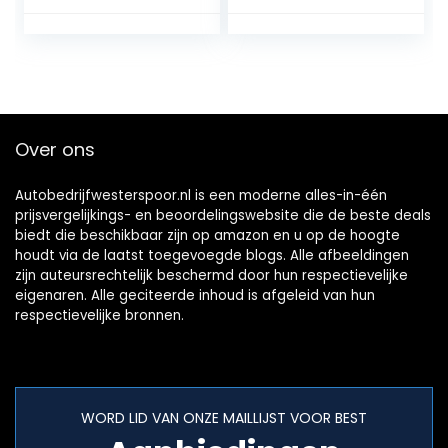
Tegel Lifter
W210 / W203 /
Professionele
W168 / W639
Platen Glas
Puller/Grijper/Mov
er
Over ons
Autobedrijfwesterspoor.nl is een moderne alles-in-één
prijsvergelijkings- en beoordelingswebsite die de beste deals
biedt die beschikbaar zijn op amazon en u op de hoogte
houdt via de laatst toegevoegde blogs. Alle afbeeldingen
zijn auteursrechtelijk beschermd door hun respectievelijke
eigenaren. Alle geciteerde inhoud is afgeleid van hun
respectievelijke bronnen.
WORD LID VAN ONZE MAILLIJST VOOR BEST