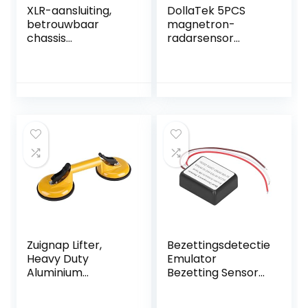
XLR-aansluiting,
DollaTek 5PCS
betrouwbaar
magnetron-
chassis
radarsensor
Paneelstekker
RCWL-0516
Geluidsarm Hoog
schakelaarmodule
rendement XLR-
menselijke
audioaansluiting
inductie-redd-
Hoge
detector
geleidingssnelheid
voor studio’s
Zuignap Lifter,
Bezettingsdetectie
Heavy Duty
Emulator
Aluminium
Bezetting Sensor
Dubbele Vacuüm
Fit voor – Type 6
Handvat Glazen
W220 / W163 /