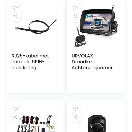
RJ25-kabel met
URVOLAX
dubbele 6PIN-
Draadloze
aansluiting
Achteruitrijcamera
met Verbeterd
Nachtzicht