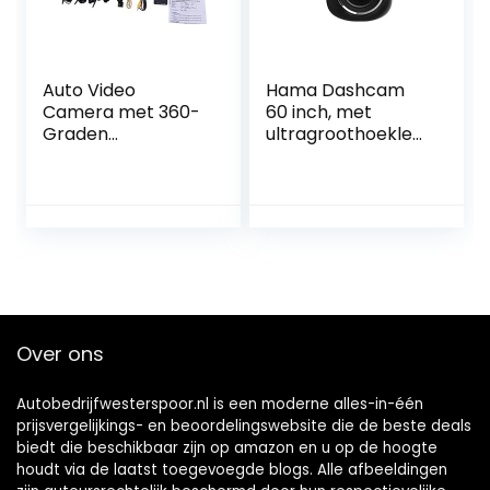
Auto Video
Hama Dashcam
Camera met 360-
60 inch, met
Graden
ultragroothoeklen
Panoramisch
s, automatische
Beeld
nachtvisie
Over ons
Autobedrijfwesterspoor.nl is een moderne alles-in-één
prijsvergelijkings- en beoordelingswebsite die de beste deals
biedt die beschikbaar zijn op amazon en u op de hoogte
houdt via de laatst toegevoegde blogs. Alle afbeeldingen